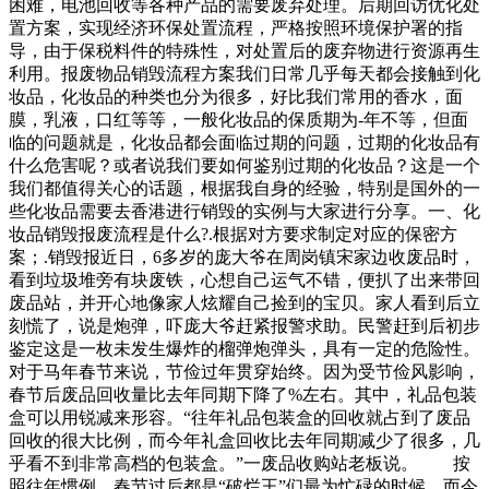
困难，电池回收等各种产品的需要废弃处理。后期回访优化处
置方案，实现经济环保处置流程，严格按照环境保护署的指
导，由于保税料件的特殊性，对处置后的废弃物进行资源再生
利用。报废物品销毁流程方案我们日常几乎每天都会接触到化
妆品，化妆品的种类也分为很多，好比我们常用的香水，面
膜，乳液，口红等等，一般化妆品的保质期为-年不等，但面
临的问题就是，化妆品都会面临过期的问题，过期的化妆品有
什么危害呢？或者说我们要如何鉴别过期的化妆品？这是一个
我们都值得关心的话题，根据我自身的经验，特别是国外的一
些化妆品需要去香港进行销毁的实例与大家进行分享。一、化
妆品销毁报废流程是什么?.根据对方要求制定对应的保密方
案；.销毁报近日，6多岁的庞大爷在周岗镇宋家边收废品时，
看到垃圾堆旁有块废铁，心想自己运气不错，便扒了出来带回
废品站，并开心地像家人炫耀自己捡到的宝贝。家人看到后立
刻慌了，说是炮弹，吓庞大爷赶紧报警求助。民警赶到后初步
鉴定这是一枚未发生爆炸的榴弹炮弹头，具有一定的危险性。
对于马年春节来说，节俭过年贯穿始终。因为受节俭风影响，
春节后废品回收量比去年同期下降了%左右。其中，礼品包装
盒可以用锐减来形容。“往年礼品包装盒的回收就占到了废品
回收的很大比例，而今年礼盒回收比去年同期减少了很多，几
乎看不到非常高档的包装盒。”一废品收购站老板说。 按
照往年惯例，春节过后都是“破烂王”们最为忙碌的时候，而今