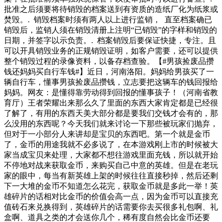
批准之后须要将待销毁的档案送到有资质的造纸厂化为纸浆或
焚毁。. 销毁档案时须有两人以上进行监销， 直至档案确已
销毁后，监销人须在销毁清册上注明“已销毁”的字样和销毁的
日期，并签字以示负责。. 档案销毁后要保证快捷，专注。且
可以开具销毁业务的正规销毁证明，如客户需要，还可以提供
整个销毁过程的录像资料，以备存档查验。【#男孩捡废品攒
钱还妈妈买自行车钱#】近日，河南洛阳。妈妈给男孩买了一
辆自行车，懂事男孩捡废品攒钱，立志要把这辆车的钱回报给
妈妈。网友：是懂得靠劳动得到回报的懂事孩子！（河南省教
育厅）王者荣耀出来那么久了里面的东西大家肯定都是已经很
了解了，有用的东西天美大部分都是要我们交钱才会有的，那
么没用的东西呢？今天我们就来讨论一下那些被玩家们抛弃，
但对于一小部分人来讲却是宝贝的东西吧。第一个就是金币
了，金币的用途我就不必多说了，在本游戏刚上市的时候被大
家当成宝贝来处理，大家都不想往游戏里面充钱，所以就开始
不停地对战来获取金币，来购买自己中意的英雄。但是在老玩
家的眼中，每当有新英雄上架的时候往往直接秒掉，然后还剩
下一大堆的金币不知道怎么花完，获取金币就是多此一举！英
雄碎片的话相对比金币的价值会高一点，因为金币可以直接充
值砖石来兑换得到，英雄碎片的话需要你去买很多礼包啊、礼
盒啊、道具之类的才会送你几个，稀有度自然会比金币还要