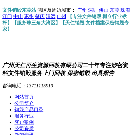
文件销毁东莞站
湾区及周边城市：
广州
深圳
佛山
东莞
珠海
江门
中山
惠州
肇庆
清远
广州
【专注文件销毁 树立行业标
杆】【服务珠三角大湾区】【天仁销毁,文件档案保密销毁专
家】
广州天仁再生资源回收有限公司
二十年专注涉密资
料文件销毁服务
上门回收 保密销毁 出具报告
咨询电话：
13711115910
网站首页
公司简介
销毁产品目录
服务行业
客户案例
公司资质
新闻资讯