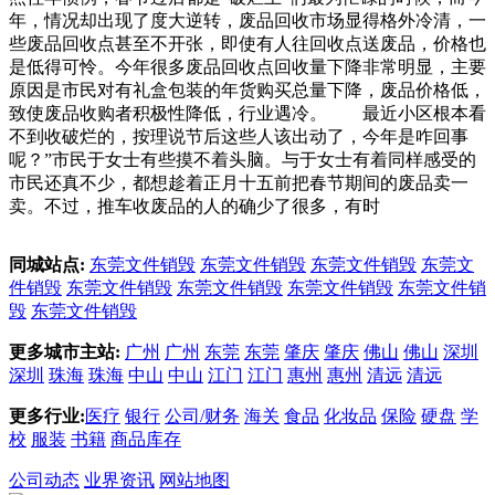
年，情况却出现了度大逆转，废品回收市场显得格外冷清，一
些废品回收点甚至不开张，即使有人往回收点送废品，价格也
是低得可怜。今年很多废品回收点回收量下降非常明显，主要
原因是市民对有礼盒包装的年货购买总量下降，废品价格低，
致使废品收购者积极性降低，行业遇冷。 最近小区根本看
不到收破烂的，按理说节后这些人该出动了，今年是咋回事
呢？”市民于女士有些摸不着头脑。与于女士有着同样感受的
市民还真不少，都想趁着正月十五前把春节期间的废品卖一
卖。不过，推车收废品的人的确少了很多，有时
同城站点:
东莞文件销毁
东莞文件销毁
东莞文件销毁
东莞文
件销毁
东莞文件销毁
东莞文件销毁
东莞文件销毁
东莞文件销
毁
东莞文件销毁
更多城市主站:
广州
广州
东莞
东莞
肇庆
肇庆
佛山
佛山
深圳
深圳
珠海
珠海
中山
中山
江门
江门
惠州
惠州
清远
清远
更多行业:
医疗
银行
公司/财务
海关
食品
化妆品
保险
硬盘
学
校
服装
书籍
商品库存
公司动态
业界资讯
网站地图