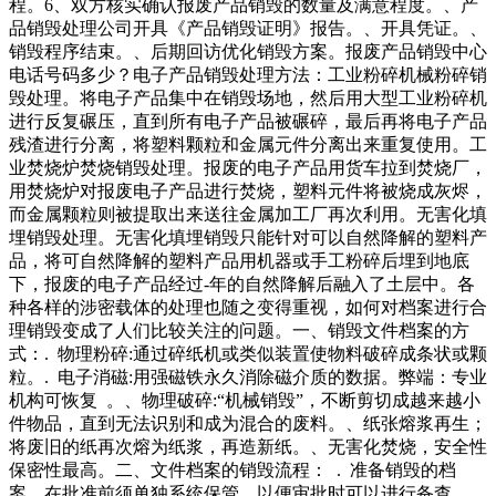
程。6、双方核实确认报废产品销毁的数量及满意程度。、产
品销毁处理公司开具《产品销毁证明》报告。、开具凭证。、
销毁程序结束。、后期回访优化销毁方案。报废产品销毁中心
电话号码多少？电子产品销毁处理方法：工业粉碎机械粉碎销
毁处理。将电子产品集中在销毁场地，然后用大型工业粉碎机
进行反复碾压，直到所有电子产品被碾碎，最后再将电子产品
残渣进行分离，将塑料颗粒和金属元件分离出来重复使用。工
业焚烧炉焚烧销毁处理。报废的电子产品用货车拉到焚烧厂，
用焚烧炉对报废电子产品进行焚烧，塑料元件将被烧成灰烬，
而金属颗粒则被提取出来送往金属加工厂再次利用。无害化填
埋销毁处理。无害化填埋销毁只能针对可以自然降解的塑料产
品，将可自然降解的塑料产品用机器或手工粉碎后埋到地底
下，报废的电子产品经过-年的自然降解后融入了土层中。各
种各样的涉密载体的处理也随之变得重视，如何对档案进行合
理销毁变成了人们比较关注的问题。一、销毁文件档案的方
式：. 物理粉碎:通过碎纸机或类似装置使物料破碎成条状或颗
粒。. 电子消磁:用强磁铁永久消除磁介质的数据。弊端：专业
机构可恢复 。、物理破碎:“机械销毁”，不断剪切成越来越小
件物品，直到无法识别和成为混合的废料。、纸张熔浆再生；
将废旧的纸再次熔为纸浆，再造新纸。、无害化焚烧，安全性
保密性最高。二、文件档案的销毁流程： . 准备销毁的档
案，在批准前须单独系统保管，以便审批时可以进行备查。.