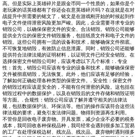
高。但是实际上英雄碎片是跟金币同一个性质的，如果你是个
老玩家的话英雄都有了你还会在意英雄碎片吗？在这就是在对
战提升中所需要的铭文了，铭文是在游戏刚开始的时候起到作
电子文件使得泄密风险更加严峻。因此，企业需要寻求专业的
销毁公司，以确保保密文件的安全、合法销毁。销毁公司能够
提供全方位的保密文件销毁服务，包括纸质文件和电子文件的
销毁。这些公司拥有一流的设备和技术，能够确保文件彻底、
不可恢复地销毁，有效防止信息泄露。同时，销毁公司还能够
提供符合法律法规的证明材料，以证明文件已经安全销毁。在
选择保密文件销毁公司时，应该考虑以下几个标准：. 专业
性：首先，销毁公司应该有专业的设备和技术，能够确保保密
文件被彻底销毁，无法恢复。此外，他们应该有足够的经验，
了解如何正确处理各种类型的保密文件。. 安全性：保密文件
的销毁过程应该是安全的，不能有任何泄密的风险。这包括在
销毁过程中的数据保护，以及在销毁后的文件存储和销毁证明
等方面。. 合规性：销毁公司应该了解并遵守相关的法律法
规，包括数据保护法、环保法等。他们的操作应该符合这些法
律法规的要求，避免引发法律问题。物得到资源再生利用。
不管你是回收电子废弃物。开具发票，减少企业不必要的税务
成本，我司回收各种保税品种，我司经常会遇到很多加工贸易
的工厂在处理保税边材、残次品、残次品、废弃物时遇到很多