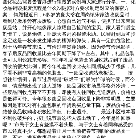
些化妆品需要去香港进行销毁的实例与大家进行分享。一、化
妆品销毁报废流程是什么?.根据对方要求制定对应的保密方
案；.销毁报近日，6多岁的庞大爷在周岗镇宋家边收废品时，
看到垃圾堆旁有块废铁，心想自己运气不错，便扒了出来带回
废品站，并开心地像家人炫耀自己捡到的宝贝。家人看到后立
刻慌了，说是炮弹，吓庞大爷赶紧报警求助。民警赶到后初步
鉴定这是一枚未发生爆炸的榴弹炮弹头，具有一定的危险性。
对于马年春节来说，节俭过年贯穿始终。因为受节俭风影响，
春节后废品回收量比去年同期下降了%左右。其中，礼品包装
盒可以用锐减来形容。“往年礼品包装盒的回收就占到了废品
回收的很大比例，而今年礼盒回收比去年同期减少了很多，几
乎看不到非常高档的包装盒。”一废品收购站老板说。 按
照往年惯例，春节过后都是“破烂王”们最为忙碌的时候，而今
年，情况却出现了度大逆转，废品回收市场显得格外冷清，一
些废品回收点甚至不开张，即使有人往回收点送废品，价格也
是低得可怜。今年很多废品回收点回收量下降非常明显，主要
原因是市民对有礼盒包装的年货购买总量下降，废品价格低，
致使废品收购者积极性降低，行业遇冷。 最近小区根本看
不到收破烂的，按理说节后这些人该出动了，今年是咋回事
呢？”市民于女士有些摸不着头脑。与于女士有着同样感受的
市民还真不少，都想趁着正月十五前把春节期间的废品卖一
卖。不过，推车收废品的人的确少了很多，有时