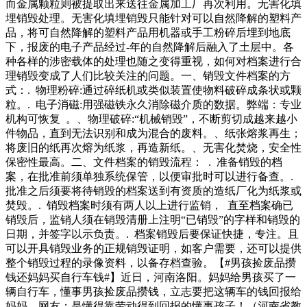
而金属颗粒则被提取出来送往金属加工厂再次利用。无害化填
埋销毁处理。无害化填埋销毁只能针对可以自然降解的塑料产
品，将可自然降解的塑料产品用机器或手工粉碎后埋到地底
下，报废的电子产品经过-年的自然降解后融入了土层中。各
种各样的涉密载体的处理也随之变得重视，如何对档案进行合
理销毁变成了人们比较关注的问题。一、销毁文件档案的方
式：. 物理粉碎:通过碎纸机或类似装置使物料破碎成条状或颗
粒。. 电子消磁:用强磁铁永久消除磁介质的数据。弊端：专业
机构可恢复 。、物理破碎:“机械销毁”，不断剪切成越来越小
件物品，直到无法识别和成为混合的废料。、纸张熔浆再生；
将废旧的纸再次熔为纸浆，再造新纸。、无害化焚烧，安全性
保密性最高。二、文件档案的销毁流程： . 准备销毁的档
案，在批准前须单独系统保管，以便审批时可以进行备查。.
批准之后须要将待销毁的档案送到有资质的造纸厂化为纸浆或
焚毁。. 销毁档案时须有两人以上进行监销， 直至档案确已
销毁后，监销人须在销毁清册上注明“已销毁”的字样和销毁的
日期，并签字以示负责。. 档案销毁后要保证快捷，专注。且
可以开具销毁业务的正规销毁证明，如客户需要，还可以提供
整个销毁过程的录像资料，以备存档查验。【#男孩捡废品攒
钱还妈妈买自行车钱#】近日，河南洛阳。妈妈给男孩买了一
辆自行车，懂事男孩捡废品攒钱，立志要把这辆车的钱回报给
妈妈。网友：是懂得靠劳动得到回报的懂事孩子！（河南省教