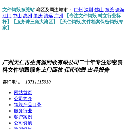
文件销毁东莞站
湾区及周边城市：
广州
深圳
佛山
东莞
珠海
江门
中山
惠州
肇庆
清远
广州
【专注文件销毁 树立行业标
杆】【服务珠三角大湾区】【天仁销毁,文件档案保密销毁专
家】
广州天仁再生资源回收有限公司
二十年专注涉密资
料文件销毁服务
上门回收 保密销毁 出具报告
咨询电话：
13711115910
网站首页
公司简介
销毁产品目录
服务行业
客户案例
公司资质
新闻资讯