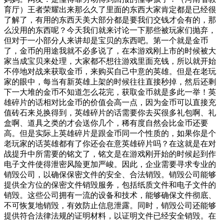
育厅）王者荣耀出来那么久了里面的东西大家肯定都是已经很
了解了，有用的东西天美大部分都是要我们交钱才会有的，那
么没用的东西呢？今天我们就来讨论一下那些被玩家们抛弃，
但对于一小部分人来讲却是宝贝的东西吧。第一个就是金币
了，金币的用途我就不必多说了，在本游戏刚上市的时候被大
家当成宝贝来处理，大家都不想往游戏里面充钱，所以就开始
不停地对战来获取金币，来购买自己中意的英雄。但是在老玩
家的眼中，每当有新英雄上架的时候往往直接秒掉，然后还剩
下一大堆的金币不知道怎么花完，获取金币就是多此一举！英
雄碎片的话相对比金币的价值会高一点，因为金币可以直接充
值砖石来兑换得到，英雄碎片的话需要你去买很多礼包啊、礼
盒啊、道具之类的才会送你几个，稀有度自然会比金币还要
高。但是实际上英雄碎片是跟金币同一个性质的，如果你是个
老玩家的话英雄都有了你还会在意英雄碎片吗？在这就是在对
战提升中所需要的铭文了，铭文是在游戏刚开始的时候起到作
电子文件使得泄密风险更加严峻。因此，企业需要寻求专业的
销毁公司，以确保保密文件的安全、合法销毁。销毁公司能够
提供全方位的保密文件销毁服务，包括纸质文件和电子文件的
销毁。这些公司拥有一流的设备和技术，能够确保文件彻底、
不可恢复地销毁，有效防止信息泄露。同时，销毁公司还能够
提供符合法律法规的证明材料，以证明文件已经安全销毁。在