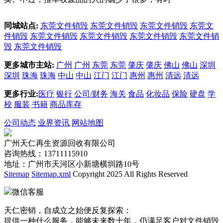
同城站点:
东莞文件销毁
东莞文件销毁
东莞文件销毁
东莞文
件销毁
东莞文件销毁
东莞文件销毁
东莞文件销毁
东莞文件销
毁
东莞文件销毁
更多城市主站:
广州
广州
东莞
东莞
肇庆
肇庆
佛山
佛山
深圳
深圳
珠海
珠海
中山
中山
江门
江门
惠州
惠州
清远
清远
更多行业:
医疗
银行
公司/财务
海关
食品
化妆品
保险
硬盘
学
校
服装
书籍
商品库存
公司动态
业界资讯
网站地图
广州天仁再生资源回收有限公司
咨询热线：13711115910
地址：广州市天河区小新塘横圳路10号
Sitemap
Sitemap.xml
Copyright 2025 All Rights Reserved
微信客服
天仁密销，自成立之始便反复探索：
提供一种什么服务，能够未来数十年，仍满足客户对文件销毁