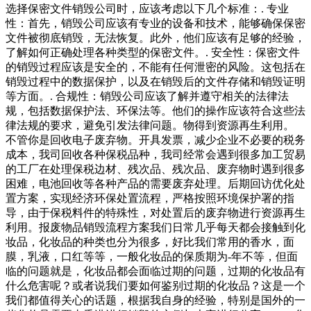
选择保密文件销毁公司时，应该考虑以下几个标准：. 专业
性：首先，销毁公司应该有专业的设备和技术，能够确保保密
文件被彻底销毁，无法恢复。此外，他们应该有足够的经验，
了解如何正确处理各种类型的保密文件。. 安全性：保密文件
的销毁过程应该是安全的，不能有任何泄密的风险。这包括在
销毁过程中的数据保护，以及在销毁后的文件存储和销毁证明
等方面。. 合规性：销毁公司应该了解并遵守相关的法律法
规，包括数据保护法、环保法等。他们的操作应该符合这些法
律法规的要求，避免引发法律问题。物得到资源再生利用。
不管你是回收电子废弃物。开具发票，减少企业不必要的税务
成本，我司回收各种保税品种，我司经常会遇到很多加工贸易
的工厂在处理保税边材、残次品、残次品、废弃物时遇到很多
困难，电池回收等各种产品的需要废弃处理。后期回访优化处
置方案，实现经济环保处置流程，严格按照环境保护署的指
导，由于保税料件的特殊性，对处置后的废弃物进行资源再生
利用。报废物品销毁流程方案我们日常几乎每天都会接触到化
妆品，化妆品的种类也分为很多，好比我们常用的香水，面
膜，乳液，口红等等，一般化妆品的保质期为-年不等，但面
临的问题就是，化妆品都会面临过期的问题，过期的化妆品有
什么危害呢？或者说我们要如何鉴别过期的化妆品？这是一个
我们都值得关心的话题，根据我自身的经验，特别是国外的一