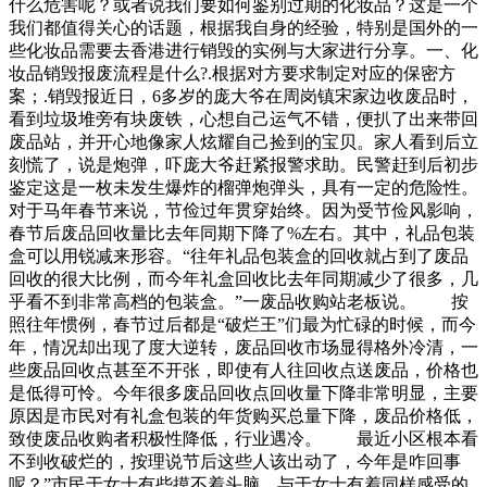
什么危害呢？或者说我们要如何鉴别过期的化妆品？这是一个
我们都值得关心的话题，根据我自身的经验，特别是国外的一
些化妆品需要去香港进行销毁的实例与大家进行分享。一、化
妆品销毁报废流程是什么?.根据对方要求制定对应的保密方
案；.销毁报近日，6多岁的庞大爷在周岗镇宋家边收废品时，
看到垃圾堆旁有块废铁，心想自己运气不错，便扒了出来带回
废品站，并开心地像家人炫耀自己捡到的宝贝。家人看到后立
刻慌了，说是炮弹，吓庞大爷赶紧报警求助。民警赶到后初步
鉴定这是一枚未发生爆炸的榴弹炮弹头，具有一定的危险性。
对于马年春节来说，节俭过年贯穿始终。因为受节俭风影响，
春节后废品回收量比去年同期下降了%左右。其中，礼品包装
盒可以用锐减来形容。“往年礼品包装盒的回收就占到了废品
回收的很大比例，而今年礼盒回收比去年同期减少了很多，几
乎看不到非常高档的包装盒。”一废品收购站老板说。 按
照往年惯例，春节过后都是“破烂王”们最为忙碌的时候，而今
年，情况却出现了度大逆转，废品回收市场显得格外冷清，一
些废品回收点甚至不开张，即使有人往回收点送废品，价格也
是低得可怜。今年很多废品回收点回收量下降非常明显，主要
原因是市民对有礼盒包装的年货购买总量下降，废品价格低，
致使废品收购者积极性降低，行业遇冷。 最近小区根本看
不到收破烂的，按理说节后这些人该出动了，今年是咋回事
呢？”市民于女士有些摸不着头脑。与于女士有着同样感受的