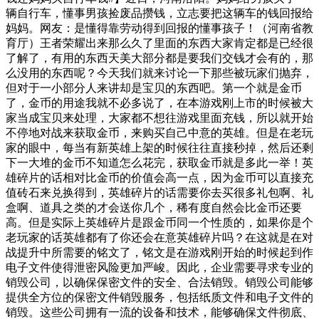
辆自行车，懂事男孩捡废品攒钱，立志要把这辆车的钱回报给
妈妈。网友：是懂得靠劳动得到回报的懂事孩子！（河南省教
育厅）王者荣耀出来那么久了里面的东西大家肯定都是已经很
了解了，有用的东西天美大部分都是要我们交钱才会有的，那
么没用的东西呢？今天我们就来讨论一下那些被玩家们抛弃，
但对于一小部分人来讲却是宝贝的东西吧。第一个就是金币
了，金币的用途我就不必多说了，在本游戏刚上市的时候被大
家当成宝贝来处理，大家都不想往游戏里面充钱，所以就开始
不停地对战来获取金币，来购买自己中意的英雄。但是在老玩
家的眼中，每当有新英雄上架的时候往往直接秒掉，然后还剩
下一大堆的金币不知道怎么花完，获取金币就是多此一举！英
雄碎片的话相对比金币的价值会高一点，因为金币可以直接充
值砖石来兑换得到，英雄碎片的话需要你去买很多礼包啊、礼
盒啊、道具之类的才会送你几个，稀有度自然会比金币还要
高。但是实际上英雄碎片是跟金币同一个性质的，如果你是个
老玩家的话英雄都有了你还会在意英雄碎片吗？在这就是在对
战提升中所需要的铭文了，铭文是在游戏刚开始的时候起到作
电子文件使得泄密风险更加严峻。因此，企业需要寻求专业的
销毁公司，以确保保密文件的安全、合法销毁。销毁公司能够
提供全方位的保密文件销毁服务，包括纸质文件和电子文件的
销毁。这些公司拥有一流的设备和技术，能够确保文件彻底、