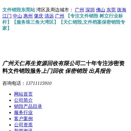
文件销毁东莞站
湾区及周边城市：
广州
深圳
佛山
东莞
珠海
江门
中山
惠州
肇庆
清远
广州
【专注文件销毁 树立行业标
杆】【服务珠三角大湾区】【天仁销毁,文件档案保密销毁专
家】
广州天仁再生资源回收有限公司
二十年专注涉密资
料文件销毁服务
上门回收 保密销毁 出具报告
咨询电话：
13711115910
网站首页
公司简介
销毁产品目录
服务行业
客户案例
公司资质
新闻资讯