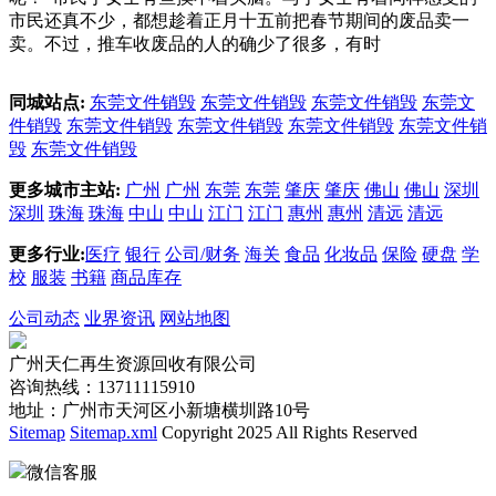
市民还真不少，都想趁着正月十五前把春节期间的废品卖一
卖。不过，推车收废品的人的确少了很多，有时
同城站点:
东莞文件销毁
东莞文件销毁
东莞文件销毁
东莞文
件销毁
东莞文件销毁
东莞文件销毁
东莞文件销毁
东莞文件销
毁
东莞文件销毁
更多城市主站:
广州
广州
东莞
东莞
肇庆
肇庆
佛山
佛山
深圳
深圳
珠海
珠海
中山
中山
江门
江门
惠州
惠州
清远
清远
更多行业:
医疗
银行
公司/财务
海关
食品
化妆品
保险
硬盘
学
校
服装
书籍
商品库存
公司动态
业界资讯
网站地图
广州天仁再生资源回收有限公司
咨询热线：13711115910
地址：广州市天河区小新塘横圳路10号
Sitemap
Sitemap.xml
Copyright 2025 All Rights Reserved
微信客服