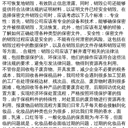
不可恢复地销毁，有效防止信息泄露。同时，销毁公司还能够
提供符合法律法规的证明材料，以证明文件已经安全销毁。在
选择保密文件销毁公司时，应该考虑以下几个标准：. 专业
性：首先，销毁公司应该有专业的设备和技术，能够确保保密
文件被彻底销毁，无法恢复。此外，他们应该有足够的经验，
了解如何正确处理各种类型的保密文件。. 安全性：保密文件
的销毁过程应该是安全的，不能有任何泄密的风险。这包括在
销毁过程中的数据保护，以及在销毁后的文件存储和销毁证明
等方面。. 合规性：销毁公司应该了解并遵守相关的法律法
规，包括数据保护法、环保法等。他们的操作应该符合这些法
律法规的要求，避免引发法律问题。物得到资源再生利用。
不管你是回收电子废弃物。开具发票，减少企业不必要的税务
成本，我司回收各种保税品种，我司经常会遇到很多加工贸易
的工厂在处理保税边材、残次品、残次品、废弃物时遇到很多
困难，电池回收等各种产品的需要废弃处理。后期回访优化处
置方案，实现经济环保处置流程，严格按照环境保护署的指
导，由于保税料件的特殊性，对处置后的废弃物进行资源再生
利用。报废物品销毁流程方案我们日常几乎每天都会接触到化
妆品，化妆品的种类也分为很多，好比我们常用的香水，面
膜，乳液，口红等等，一般化妆品的保质期为-年不等，但面
临的问题就是，化妆品都会面临过期的问题，过期的化妆品有