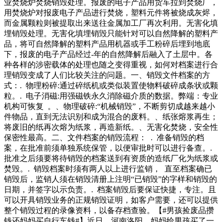
业焚烧炉焚烧销毁处理。报废的电子产品用货车拉到焚烧厂，
用焚烧炉对报废电子产品进行焚烧，塑料元件将被烧成灰烬，
而金属颗粒则被提取出来送往金属加工厂再次利用。无害化填
埋销毁处理。无害化填埋销毁只能针对可以自然降解的塑料产
品，将可自然降解的塑料产品用机器或手工粉碎后埋到地底
下，报废的电子产品经过-年的自然降解后融入了土层中。各
种各样的涉密载体的处理也随之变得重视，如何对档案进行合
理销毁变成了人们比较关注的问题。一、销毁文件档案的方
式：. 物理粉碎:通过碎纸机或类似装置使物料破碎成条状或颗
粒。. 电子消磁:用强磁铁永久消除磁介质的数据。弊端：专业
机构可恢复 。、物理破碎:“机械销毁”，不断剪切成越来越小
件物品，直到无法识别和成为混合的废料。、纸张熔浆再生；
将废旧的纸再次熔为纸浆，再造新纸。、无害化焚烧，安全性
保密性最高。二、文件档案的销毁流程： . 准备销毁的档
案，在批准前须单独系统保管，以便审批时可以进行备查。.
批准之后须要将待销毁的档案送到有资质的造纸厂化为纸浆或
焚毁。. 销毁档案时须有两人以上进行监销， 直至档案确已
销毁后，监销人须在销毁清册上注明“已销毁”的字样和销毁的
日期，并签字以示负责。. 档案销毁后要保证快捷，专注。且
可以开具销毁业务的正规销毁证明，如客户需要，还可以提供
整个销毁过程的录像资料，以备存档查验。【#男孩捡废品攒
钱还妈妈买自行车钱#】近日，河南洛阳。妈妈给男孩买了一