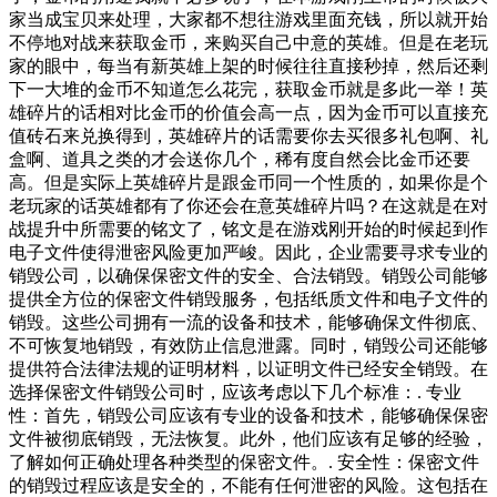
家当成宝贝来处理，大家都不想往游戏里面充钱，所以就开始
不停地对战来获取金币，来购买自己中意的英雄。但是在老玩
家的眼中，每当有新英雄上架的时候往往直接秒掉，然后还剩
下一大堆的金币不知道怎么花完，获取金币就是多此一举！英
雄碎片的话相对比金币的价值会高一点，因为金币可以直接充
值砖石来兑换得到，英雄碎片的话需要你去买很多礼包啊、礼
盒啊、道具之类的才会送你几个，稀有度自然会比金币还要
高。但是实际上英雄碎片是跟金币同一个性质的，如果你是个
老玩家的话英雄都有了你还会在意英雄碎片吗？在这就是在对
战提升中所需要的铭文了，铭文是在游戏刚开始的时候起到作
电子文件使得泄密风险更加严峻。因此，企业需要寻求专业的
销毁公司，以确保保密文件的安全、合法销毁。销毁公司能够
提供全方位的保密文件销毁服务，包括纸质文件和电子文件的
销毁。这些公司拥有一流的设备和技术，能够确保文件彻底、
不可恢复地销毁，有效防止信息泄露。同时，销毁公司还能够
提供符合法律法规的证明材料，以证明文件已经安全销毁。在
选择保密文件销毁公司时，应该考虑以下几个标准：. 专业
性：首先，销毁公司应该有专业的设备和技术，能够确保保密
文件被彻底销毁，无法恢复。此外，他们应该有足够的经验，
了解如何正确处理各种类型的保密文件。. 安全性：保密文件
的销毁过程应该是安全的，不能有任何泄密的风险。这包括在