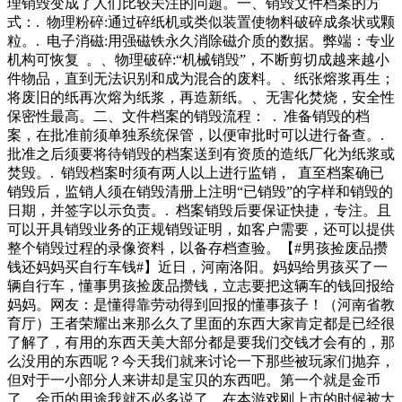
理销毁变成了人们比较关注的问题。一、销毁文件档案的方
式：. 物理粉碎:通过碎纸机或类似装置使物料破碎成条状或颗
粒。. 电子消磁:用强磁铁永久消除磁介质的数据。弊端：专业
机构可恢复 。、物理破碎:“机械销毁”，不断剪切成越来越小
件物品，直到无法识别和成为混合的废料。、纸张熔浆再生；
将废旧的纸再次熔为纸浆，再造新纸。、无害化焚烧，安全性
保密性最高。二、文件档案的销毁流程： . 准备销毁的档
案，在批准前须单独系统保管，以便审批时可以进行备查。.
批准之后须要将待销毁的档案送到有资质的造纸厂化为纸浆或
焚毁。. 销毁档案时须有两人以上进行监销， 直至档案确已
销毁后，监销人须在销毁清册上注明“已销毁”的字样和销毁的
日期，并签字以示负责。. 档案销毁后要保证快捷，专注。且
可以开具销毁业务的正规销毁证明，如客户需要，还可以提供
整个销毁过程的录像资料，以备存档查验。【#男孩捡废品攒
钱还妈妈买自行车钱#】近日，河南洛阳。妈妈给男孩买了一
辆自行车，懂事男孩捡废品攒钱，立志要把这辆车的钱回报给
妈妈。网友：是懂得靠劳动得到回报的懂事孩子！（河南省教
育厅）王者荣耀出来那么久了里面的东西大家肯定都是已经很
了解了，有用的东西天美大部分都是要我们交钱才会有的，那
么没用的东西呢？今天我们就来讨论一下那些被玩家们抛弃，
但对于一小部分人来讲却是宝贝的东西吧。第一个就是金币
了，金币的用途我就不必多说了，在本游戏刚上市的时候被大