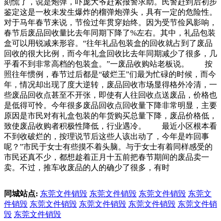
刻慌了，说是炮弹，吓庞大爷赶紧报警求助。民警赶到后初步
鉴定这是一枚未发生爆炸的榴弹炮弹头，具有一定的危险性。
对于马年春节来说，节俭过年贯穿始终。因为受节俭风影响，
春节后废品回收量比去年同期下降了%左右。其中，礼品包装
盒可以用锐减来形容。“往年礼品包装盒的回收就占到了废品
回收的很大比例，而今年礼盒回收比去年同期减少了很多，几
乎看不到非常高档的包装盒。”一废品收购站老板说。 按
照往年惯例，春节过后都是“破烂王”们最为忙碌的时候，而今
年，情况却出现了度大逆转，废品回收市场显得格外冷清，一
些废品回收点甚至不开张，即使有人往回收点送废品，价格也
是低得可怜。今年很多废品回收点回收量下降非常明显，主要
原因是市民对有礼盒包装的年货购买总量下降，废品价格低，
致使废品收购者积极性降低，行业遇冷。 最近小区根本看
不到收破烂的，按理说节后这些人该出动了，今年是咋回事
呢？”市民于女士有些摸不着头脑。与于女士有着同样感受的
市民还真不少，都想趁着正月十五前把春节期间的废品卖一
卖。不过，推车收废品的人的确少了很多，有时
同城站点:
东莞文件销毁
东莞文件销毁
东莞文件销毁
东莞文
件销毁
东莞文件销毁
东莞文件销毁
东莞文件销毁
东莞文件销
毁
东莞文件销毁