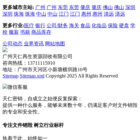
更多城市主站:
广州
广州
东莞
东莞
肇庆
肇庆
佛山
佛山
深圳
深圳
珠海
珠海
中山
中山
江门
江门
惠州
惠州
清远
清远
更多行业:
医疗
银行
公司/财务
海关
食品
化妆品
保险
硬盘
学
校
服装
书籍
商品库存
公司动态
业界资讯
网站地图
广州天仁再生资源回收有限公司
咨询热线：13711115910
地址：广州市天河区小新塘横圳路10号
Sitemap
Sitemap.xml
Copyright 2025 All Rights Reserved
微信客服
天仁密销，自成立之始便反复探索：
提供一种什么服务，能够未来数十年，仍满足客户对文件销毁
的专业和安全性。
专注文件销毁 树立行业标杆
执着于此，始终如一