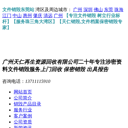
文件销毁东莞站
湾区及周边城市：
广州
深圳
佛山
东莞
珠海
江门
中山
惠州
肇庆
清远
广州
【专注文件销毁 树立行业标
杆】【服务珠三角大湾区】【天仁销毁,文件档案保密销毁专
家】
广州天仁再生资源回收有限公司
二十年专注涉密资
料文件销毁服务
上门回收 保密销毁 出具报告
咨询电话：
13711115910
网站首页
公司简介
销毁产品目录
服务行业
客户案例
公司资质
新闻资讯