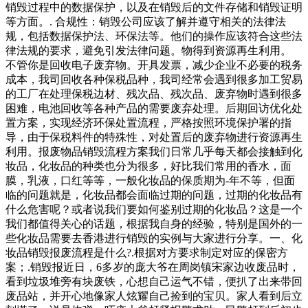
销毁过程中的数据保护，以及在销毁后的文件存储和销毁证明
等方面。. 合规性：销毁公司应该了解并遵守相关的法律法
规，包括数据保护法、环保法等。他们的操作应该符合这些法
律法规的要求，避免引发法律问题。物得到资源再生利用。
不管你是回收电子废弃物。开具发票，减少企业不必要的税务
成本，我司回收各种保税品种，我司经常会遇到很多加工贸易
的工厂在处理保税边材、残次品、残次品、废弃物时遇到很多
困难，电池回收等各种产品的需要废弃处理。后期回访优化处
置方案，实现经济环保处置流程，严格按照环境保护署的指
导，由于保税料件的特殊性，对处置后的废弃物进行资源再生
利用。报废物品销毁流程方案我们日常几乎每天都会接触到化
妆品，化妆品的种类也分为很多，好比我们常用的香水，面
膜，乳液，口红等等，一般化妆品的保质期为-年不等，但面
临的问题就是，化妆品都会面临过期的问题，过期的化妆品有
什么危害呢？或者说我们要如何鉴别过期的化妆品？这是一个
我们都值得关心的话题，根据我自身的经验，特别是国外的一
些化妆品需要去香港进行销毁的实例与大家进行分享。一、化
妆品销毁报废流程是什么?.根据对方要求制定对应的保密方
案；.销毁报近日，6多岁的庞大爷在周岗镇宋家边收废品时，
看到垃圾堆旁有块废铁，心想自己运气不错，便扒了出来带回
废品站，并开心地像家人炫耀自己捡到的宝贝。家人看到后立