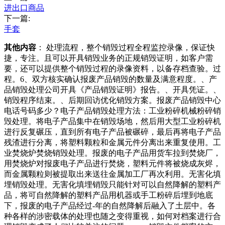
进出口商品
下一篇:
手套
其他内容
： 处理流程，整个销毁过程全程监控录像，保证快
捷，专注。且可以开具销毁业务的正规销毁证明，如客户需
要，还可以提供整个销毁过程的录像资料，以备存档查验。过
程。6、双方核实确认报废产品销毁的数量及满意程度。、产
品销毁处理公司开具《产品销毁证明》报告。、开具凭证。、
销毁程序结束。、后期回访优化销毁方案。报废产品销毁中心
电话号码多少？电子产品销毁处理方法：工业粉碎机械粉碎销
毁处理。将电子产品集中在销毁场地，然后用大型工业粉碎机
进行反复碾压，直到所有电子产品被碾碎，最后再将电子产品
残渣进行分离，将塑料颗粒和金属元件分离出来重复使用。工
业焚烧炉焚烧销毁处理。报废的电子产品用货车拉到焚烧厂，
用焚烧炉对报废电子产品进行焚烧，塑料元件将被烧成灰烬，
而金属颗粒则被提取出来送往金属加工厂再次利用。无害化填
埋销毁处理。无害化填埋销毁只能针对可以自然降解的塑料产
品，将可自然降解的塑料产品用机器或手工粉碎后埋到地底
下，报废的电子产品经过-年的自然降解后融入了土层中。各
种各样的涉密载体的处理也随之变得重视，如何对档案进行合