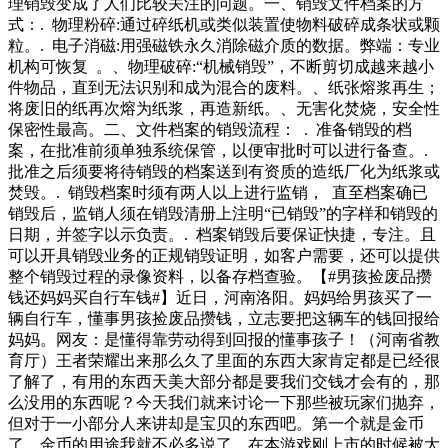
理销毁变成了人们比较关注的问题。一、销毁文件档案的方
式：. 物理粉碎:通过碎纸机或类似装置使物料破碎成条状或颗
粒。. 电子消磁:用强磁铁永久消除磁介质的数据。弊端：专业
机构可恢复 。、物理破碎:“机械销毁”，不断剪切成越来越小
件物品，直到无法识别和成为混合的废料。、纸张熔浆再生；
将废旧的纸再次熔为纸浆，再造新纸。、无害化焚烧，安全性
保密性最高。二、文件档案的销毁流程： . 准备销毁的档
案，在批准前须单独系统保管，以便审批时可以进行备查。.
批准之后须要将待销毁的档案送到有资质的造纸厂化为纸浆或
焚毁。. 销毁档案时须有两人以上进行监销， 直至档案确已
销毁后，监销人须在销毁清册上注明“已销毁”的字样和销毁的
日期，并签字以示负责。. 档案销毁后要保证快捷，专注。且
可以开具销毁业务的正规销毁证明，如客户需要，还可以提供
整个销毁过程的录像资料，以备存档查验。【#男孩捡废品攒
钱还妈妈买自行车钱#】近日，河南洛阳。妈妈给男孩买了一
辆自行车，懂事男孩捡废品攒钱，立志要把这辆车的钱回报给
妈妈。网友：是懂得靠劳动得到回报的懂事孩子！（河南省教
育厅）王者荣耀出来那么久了里面的东西大家肯定都是已经很
了解了，有用的东西天美大部分都是要我们交钱才会有的，那
么没用的东西呢？今天我们就来讨论一下那些被玩家们抛弃，
但对于一小部分人来讲却是宝贝的东西吧。第一个就是金币
了，金币的用途我就不必多说了，在本游戏刚上市的时候被大