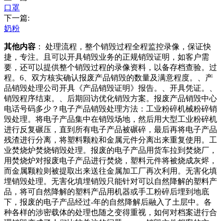
口罩
下一篇:
奶粉
其他内容
： 处理流程，整个销毁过程全程监控录像，保证快
捷，专注。且可以开具销毁业务的正规销毁证明，如客户需
要，还可以提供整个销毁过程的录像资料，以备存档查验。过
程。6、双方核实确认报废产品销毁的数量及满意程度。、产
品销毁处理公司开具《产品销毁证明》报告。、开具凭证。、
销毁程序结束。、后期回访优化销毁方案。报废产品销毁中心
电话号码多少？电子产品销毁处理方法：工业粉碎机械粉碎销
毁处理。将电子产品集中在销毁场地，然后用大型工业粉碎机
进行反复碾压，直到所有电子产品被碾碎，最后再将电子产品
残渣进行分离，将塑料颗粒和金属元件分离出来重复使用。工
业焚烧炉焚烧销毁处理。报废的电子产品用货车拉到焚烧厂，
用焚烧炉对报废电子产品进行焚烧，塑料元件将被烧成灰烬，
而金属颗粒则被提取出来送往金属加工厂再次利用。无害化填
埋销毁处理。无害化填埋销毁只能针对可以自然降解的塑料产
品，将可自然降解的塑料产品用机器或手工粉碎后埋到地底
下，报废的电子产品经过-年的自然降解后融入了土层中。各
种各样的涉密载体的处理也随之变得重视，如何对档案进行合