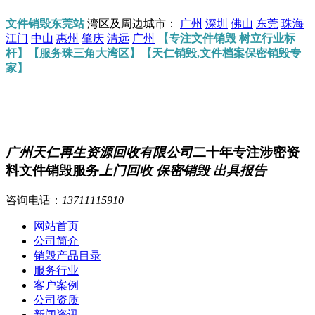
文件销毁东莞站
湾区及周边城市：
广州
深圳
佛山
东莞
珠海
江门
中山
惠州
肇庆
清远
广州
【专注文件销毁 树立行业标
杆】【服务珠三角大湾区】【天仁销毁,文件档案保密销毁专
家】
广州天仁再生资源回收有限公司
二十年专注涉密资
料文件销毁服务
上门回收 保密销毁 出具报告
咨询电话：
13711115910
网站首页
公司简介
销毁产品目录
服务行业
客户案例
公司资质
新闻资讯