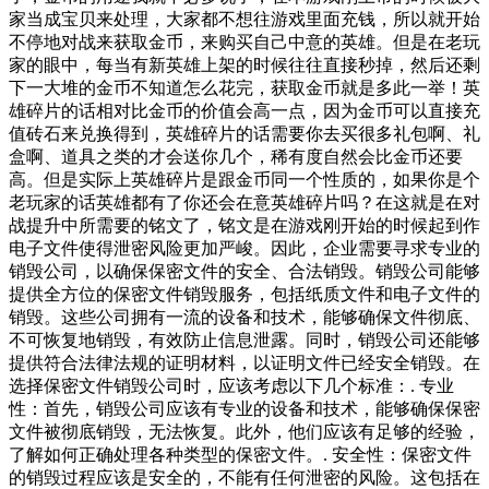
家当成宝贝来处理，大家都不想往游戏里面充钱，所以就开始
不停地对战来获取金币，来购买自己中意的英雄。但是在老玩
家的眼中，每当有新英雄上架的时候往往直接秒掉，然后还剩
下一大堆的金币不知道怎么花完，获取金币就是多此一举！英
雄碎片的话相对比金币的价值会高一点，因为金币可以直接充
值砖石来兑换得到，英雄碎片的话需要你去买很多礼包啊、礼
盒啊、道具之类的才会送你几个，稀有度自然会比金币还要
高。但是实际上英雄碎片是跟金币同一个性质的，如果你是个
老玩家的话英雄都有了你还会在意英雄碎片吗？在这就是在对
战提升中所需要的铭文了，铭文是在游戏刚开始的时候起到作
电子文件使得泄密风险更加严峻。因此，企业需要寻求专业的
销毁公司，以确保保密文件的安全、合法销毁。销毁公司能够
提供全方位的保密文件销毁服务，包括纸质文件和电子文件的
销毁。这些公司拥有一流的设备和技术，能够确保文件彻底、
不可恢复地销毁，有效防止信息泄露。同时，销毁公司还能够
提供符合法律法规的证明材料，以证明文件已经安全销毁。在
选择保密文件销毁公司时，应该考虑以下几个标准：. 专业
性：首先，销毁公司应该有专业的设备和技术，能够确保保密
文件被彻底销毁，无法恢复。此外，他们应该有足够的经验，
了解如何正确处理各种类型的保密文件。. 安全性：保密文件
的销毁过程应该是安全的，不能有任何泄密的风险。这包括在