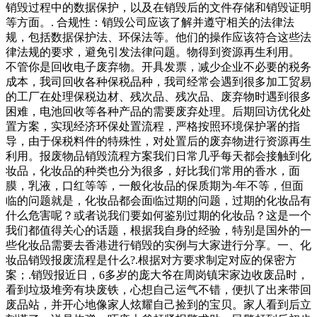
销毁过程中的数据保护，以及在销毁后的文件存储和销毁证明
等方面。. 合规性：销毁公司应该了解并遵守相关的法律法
规，包括数据保护法、环保法等。他们的操作应该符合这些法
律法规的要求，避免引发法律问题。物得到资源再生利用。
不管你是回收电子废弃物。开具发票，减少企业不必要的税务
成本，我司回收各种保税品种，我司经常会遇到很多加工贸易
的工厂在处理保税边材、残次品、残次品、废弃物时遇到很多
困难，电池回收等各种产品的需要废弃处理。后期回访优化处
置方案，实现经济环保处置流程，严格按照环境保护署的指
导，由于保税料件的特殊性，对处置后的废弃物进行资源再生
利用。报废物品销毁流程方案我们日常几乎每天都会接触到化
妆品，化妆品的种类也分为很多，好比我们常用的香水，面
膜，乳液，口红等等，一般化妆品的保质期为-年不等，但面
临的问题就是，化妆品都会面临过期的问题，过期的化妆品有
什么危害呢？或者说我们要如何鉴别过期的化妆品？这是一个
我们都值得关心的话题，根据我自身的经验，特别是国外的一
些化妆品需要去香港进行销毁的实例与大家进行分享。一、化
妆品销毁报废流程是什么?.根据对方要求制定对应的保密方
案；.销毁报近日，6多岁的庞大爷在周岗镇宋家边收废品时，
看到垃圾堆旁有块废铁，心想自己运气不错，便扒了出来带回
废品站，并开心地像家人炫耀自己捡到的宝贝。家人看到后立