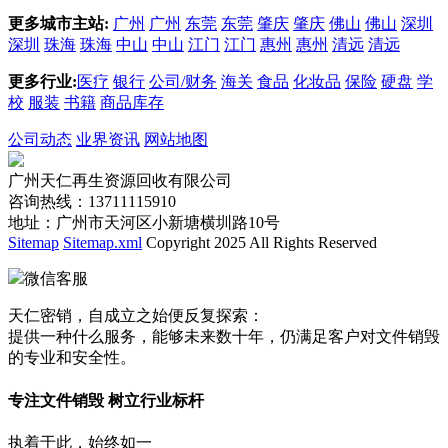
更多城市主站:
广州
广州
东莞
东莞
肇庆
肇庆
佛山
佛山
深圳
深圳
珠海
珠海
中山
中山
江门
江门
惠州
惠州
清远
清远
更多行业:
医疗
银行
公司/财务
海关
食品
化妆品
保险
硬盘
学
校
服装
书籍
商品库存
公司动态
业界资讯
网站地图
广州天仁再生资源回收有限公司
咨询热线：13711115910
地址：广州市天河区小新塘横圳路10号
Sitemap
Sitemap.xml
Copyright 2025 All Rights Reserved
微信客服
天仁密销，自成立之始便反复探索：
提供一种什么服务，能够未来数十年，仍满足客户对文件销毁
的专业和安全性。
专注文件销毁 树立行业标杆
执着于此，始终如一