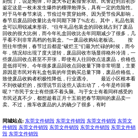
刻慌了，说是炮弹，吓庞大爷赶紧报警求助。民警赶到后初步
鉴定这是一枚未发生爆炸的榴弹炮弹头，具有一定的危险性。
对于马年春节来说，节俭过年贯穿始终。因为受节俭风影响，
春节后废品回收量比去年同期下降了%左右。其中，礼品包装
盒可以用锐减来形容。“往年礼品包装盒的回收就占到了废品
回收的很大比例，而今年礼盒回收比去年同期减少了很多，几
乎看不到非常高档的包装盒。”一废品收购站老板说。 按
照往年惯例，春节过后都是“破烂王”们最为忙碌的时候，而今
年，情况却出现了度大逆转，废品回收市场显得格外冷清，一
些废品回收点甚至不开张，即使有人往回收点送废品，价格也
是低得可怜。今年很多废品回收点回收量下降非常明显，主要
原因是市民对有礼盒包装的年货购买总量下降，废品价格低，
致使废品收购者积极性降低，行业遇冷。 最近小区根本看
不到收破烂的，按理说节后这些人该出动了，今年是咋回事
呢？”市民于女士有些摸不着头脑。与于女士有着同样感受的
市民还真不少，都想趁着正月十五前把春节期间的废品卖一
卖。不过，推车收废品的人的确少了很多，有时
同城站点:
东莞文件销毁
东莞文件销毁
东莞文件销毁
东莞文
件销毁
东莞文件销毁
东莞文件销毁
东莞文件销毁
东莞文件销
毁
东莞文件销毁