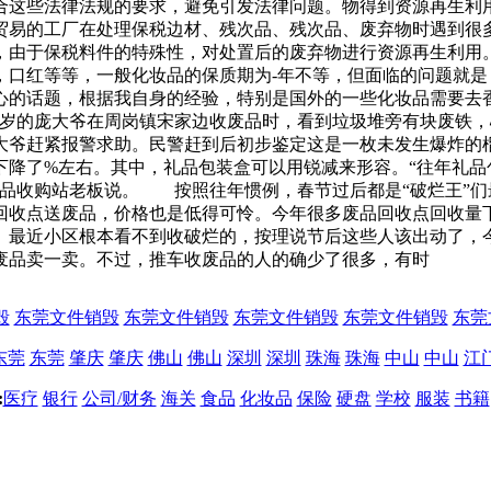
合这些法律法规的要求，避免引发法律问题。物得到资源再生利用
贸易的工厂在处理保税边材、残次品、残次品、废弃物时遇到很
，由于保税料件的特殊性，对处置后的废弃物进行资源再生利用
，口红等等，一般化妆品的保质期为-年不等，但面临的问题就
心的话题，根据我自身的经验，特别是国外的一些化妆品需要去
6多岁的庞大爷在周岗镇宋家边收废品时，看到垃圾堆旁有块废铁
大爷赶紧报警求助。民警赶到后初步鉴定这是一枚未发生爆炸的
下降了%左右。其中，礼品包装盒可以用锐减来形容。“往年礼品
废品收购站老板说。 按照往年惯例，春节过后都是“破烂王”
回收点送废品，价格也是低得可怜。今年很多废品回收点回收量
最近小区根本看不到收破烂的，按理说节后这些人该出动了，今
废品卖一卖。不过，推车收废品的人的确少了很多，有时
毁
东莞文件销毁
东莞文件销毁
东莞文件销毁
东莞文件销毁
东莞
东莞
东莞
肇庆
肇庆
佛山
佛山
深圳
深圳
珠海
珠海
中山
中山
江
:
医疗
银行
公司/财务
海关
食品
化妆品
保险
硬盘
学校
服装
书籍