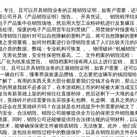
捷，专注。且可以开具销毁业务的正规销毁证明，如客户需要，还
理公司开具《产品销毁证明》报告。、开具凭证。、销毁程序结
电子产品集中在销毁场地，然后用大型工业粉碎机进行反复碾压
毁处理。报废的电子产品用货车拉到焚烧厂，用焚烧炉对报废电
填埋销毁只能针对可以自然降解的塑料产品，将可自然降解的塑
之变得重视，如何对档案进行合理销毁变成了人们比较关注的问
除磁介质的数据。弊端：专业机构可恢复 。、物理破碎:“机械销
无害化焚烧，安全性保密性最高。二、文件档案的销毁流程： 
纸厂化为纸浆或焚毁。. 销毁档案时须有两人以上进行监销， 直
专注。且可以开具销毁业务的正规销毁证明，如客户需要，还可
了一辆自行车，懂事男孩捡废品攒钱，立志要把这辆车的钱回报
了解了，有用的东西天美大部分都是要我们交钱才会有的，那么
币的用途我就不必多说了，在本游戏刚上市的时候被大家当成宝
每当有新英雄上架的时候往往直接秒掉，然后还剩下一大堆的金
到，英雄碎片的话需要你去买很多礼包啊、礼盒啊、道具之类的
你还会在意英雄碎片吗？在这就是在对战提升中所需要的铭文了
的安全、合法销毁。销毁公司能够提供全方位的保密文件销毁服
泄露。同时，销毁公司还能够提供符合法律法规的证明材料，以
和技术，能够确保保密文件被彻底销毁，无法恢复。此外，他们应
险。这包括在销毁过程中的数据保护，以及在销毁后的文件存储