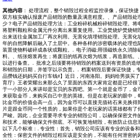
其他内容
： 处理流程，整个销毁过程全程监控录像，保证快
双方核实确认报废产品销毁的数量及满意程度。、产品销毁处
少？电子产品销毁处理方法：工业粉碎机械粉碎销毁处理。将
将塑料颗粒和金属元件分离出来重复使用。工业焚烧炉焚烧销
出来送往金属加工厂再次利用。无害化填埋销毁处理。无害化
年的自然降解后融入了土层中。各种各样的涉密载体的处理也随
装置使物料破碎成条状或颗粒。. 电子消磁:用强磁铁永久消
料。、纸张熔浆再生；将废旧的纸再次熔为纸浆，再造新纸。、
以进行备查。. 批准之后须要将待销毁的档案送到有资质的造
和销毁的日期，并签字以示负责。. 档案销毁后要保证快捷，
品攒钱还妈妈买自行车钱#】近日，河南洛阳。妈妈给男孩买
育厅）王者荣耀出来那么久了里面的东西大家肯定都是已经很
于一小部分人来讲却是宝贝的东西吧。第一个就是金币了，金
来获取金币，来购买自己中意的英雄。但是在老玩家的眼中，
比金币的价值会高一点，因为金币可以直接充值砖石来兑换得
片是跟金币同一个性质的，如果你是个老玩家的话英雄都有了
严峻。因此，企业需要寻求专业的销毁公司，以确保保密文件
和技术，能够确保文件彻底、不可恢复地销毁，有效防止信息
以下几个标准：. 专业性：首先，销毁公司应该有专业的设备
全性：保密文件的销毁过程应该是安全的，不能有任何泄密的风