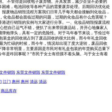
。 不管你是回收电子废弃物。开具发票，减少企业不必要的
多困难，电池回收等各种产品的需要废弃处理。后期回访优化处
。报废物品销毁流程方案我们日常几乎每天都会接触到化妆品，
是，化妆品都会面临过期的问题，过期的化妆品有什么危害呢？
香港进行销毁的实例与大家进行分享。一、化妆品销毁报废流程
，心想自己运气不错，便扒了出来带回废品站，并开心地像家人
榴弹炮弹头，具有一定的危险性。对于马年春节来说，节俭过年
包装盒的回收就占到了废品回收的很大比例，而今年礼盒回收
们最为忙碌的时候，而今年，情况却出现了度大逆转，废品回收
下降非常明显，主要原因是市民对有礼盒包装的年货购买总量下
年是咋回事呢？”市民于女士有些摸不着头脑。与于女士有着
文件销毁
东莞文件销毁
东莞文件销毁
门
江门
惠州
惠州
清远
清远
商品库存