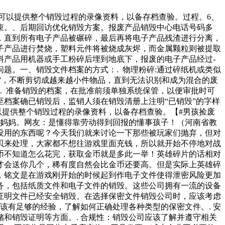
可以提供整个销毁过程的录像资料，以备存档查验。过程。6、
束。、后期回访优化销毁方案。报废产品销毁中心电话号码多
，直到所有电子产品被碾碎，最后再将电子产品残渣进行分离，
子产品进行焚烧，塑料元件将被烧成灰烬，而金属颗粒则被提取
料产品用机器或手工粉碎后埋到地底下，报废的电子产品经过-
题。一、销毁文件档案的方式：. 物理粉碎:通过碎纸机或类似
毁”，不断剪切成越来越小件物品，直到无法识别和成为混合的废
. 准备销毁的档案，在批准前须单独系统保管，以便审批时可
至档案确已销毁后，监销人须在销毁清册上注明“已销毁”的字样
以提供整个销毁过程的录像资料，以备存档查验。【#男孩捡废
给妈妈。网友：是懂得靠劳动得到回报的懂事孩子！（河南省教
没用的东西呢？今天我们就来讨论一下那些被玩家们抛弃，但对
贝来处理，大家都不想往游戏里面充钱，所以就开始不停地对战
币不知道怎么花完，获取金币就是多此一举！英雄碎片的话相对
才会送你几个，稀有度自然会比金币还要高。但是实际上英雄碎
，铭文是在游戏刚开始的时候起到作电子文件使得泄密风险更加
务，包括纸质文件和电子文件的销毁。这些公司拥有一流的设备
证明文件已经安全销毁。在选择保密文件销毁公司时，应该考虑
该有足够的经验，了解如何正确处理各种类型的保密文件。. 安
和销毁证明等方面。. 合规性：销毁公司应该了解并遵守相关