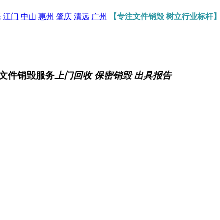
海
江门
中山
惠州
肇庆
清远
广州
【专注文件销毁 树立行业标杆
文件销毁服务
上门回收 保密销毁 出具报告