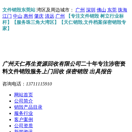
文件销毁东莞站
湾区及周边城市：
广州
深圳
佛山
东莞
珠海
江门
中山
惠州
肇庆
清远
广州
【专注文件销毁 树立行业标
杆】【服务珠三角大湾区】【天仁销毁,文件档案保密销毁专
家】
广州天仁再生资源回收有限公司
二十年专注涉密资
料文件销毁服务
上门回收 保密销毁 出具报告
咨询电话：
13711115910
网站首页
公司简介
销毁产品目录
服务行业
客户案例
公司资质
新闻资讯