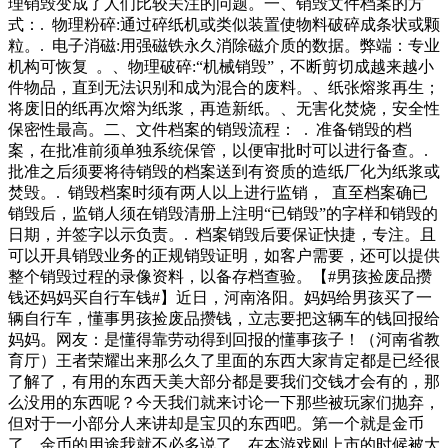
理销毁变成了人们比较关注的问题。一、销毁文件档案的方
式：. 物理粉碎:通过碎纸机或类似装置使物料破碎成条状或颗
粒。. 电子消磁:用强磁铁永久消除磁介质的数据。弊端：专业
机构可恢复 。、物理破碎:“机械销毁”，不断剪切成越来越小
件物品，直到无法识别和成为混合的废料。、纸张熔浆再生；
将废旧的纸再次熔为纸浆，再造新纸。、无害化焚烧，安全性
保密性最高。二、文件档案的销毁流程： . 准备销毁的档
案，在批准前须单独系统保管，以便审批时可以进行备查。.
批准之后须要将待销毁的档案送到有资质的造纸厂化为纸浆或
焚毁。. 销毁档案时须有两人以上进行监销， 直至档案确已
销毁后，监销人须在销毁清册上注明“已销毁”的字样和销毁的
日期，并签字以示负责。. 档案销毁后要保证快捷，专注。且
可以开具销毁业务的正规销毁证明，如客户需要，还可以提供
整个销毁过程的录像资料，以备存档查验。【#男孩捡废品攒
钱还妈妈买自行车钱#】近日，河南洛阳。妈妈给男孩买了一
辆自行车，懂事男孩捡废品攒钱，立志要把这辆车的钱回报给
妈妈。网友：是懂得靠劳动得到回报的懂事孩子！（河南省教
育厅）王者荣耀出来那么久了里面的东西大家肯定都是已经很
了解了，有用的东西天美大部分都是要我们交钱才会有的，那
么没用的东西呢？今天我们就来讨论一下那些被玩家们抛弃，
但对于一小部分人来讲却是宝贝的东西吧。第一个就是金币
了，金币的用途我就不必多说了，在本游戏刚上市的时候被大