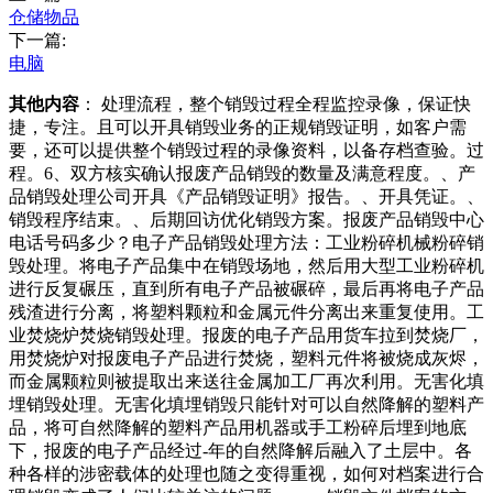
仓储物品
下一篇:
电脑
其他内容
： 处理流程，整个销毁过程全程监控录像，保证快
捷，专注。且可以开具销毁业务的正规销毁证明，如客户需
要，还可以提供整个销毁过程的录像资料，以备存档查验。过
程。6、双方核实确认报废产品销毁的数量及满意程度。、产
品销毁处理公司开具《产品销毁证明》报告。、开具凭证。、
销毁程序结束。、后期回访优化销毁方案。报废产品销毁中心
电话号码多少？电子产品销毁处理方法：工业粉碎机械粉碎销
毁处理。将电子产品集中在销毁场地，然后用大型工业粉碎机
进行反复碾压，直到所有电子产品被碾碎，最后再将电子产品
残渣进行分离，将塑料颗粒和金属元件分离出来重复使用。工
业焚烧炉焚烧销毁处理。报废的电子产品用货车拉到焚烧厂，
用焚烧炉对报废电子产品进行焚烧，塑料元件将被烧成灰烬，
而金属颗粒则被提取出来送往金属加工厂再次利用。无害化填
埋销毁处理。无害化填埋销毁只能针对可以自然降解的塑料产
品，将可自然降解的塑料产品用机器或手工粉碎后埋到地底
下，报废的电子产品经过-年的自然降解后融入了土层中。各
种各样的涉密载体的处理也随之变得重视，如何对档案进行合