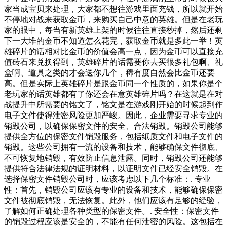
家当成宝贝来处理，大家都不想往游戏里面充钱，所以就开始
不停地对战来获取金币，来购买自己中意的英雄。但是在老玩
家的眼中，每当有新英雄上架的时候往往直接秒掉，然后还剩
下一大堆的金币不知道怎么花完，获取金币就是多此一举！英
雄碎片的话相对比金币的价值会高一点，因为金币可以直接充
值砖石来兑换得到，英雄碎片的话需要你去买很多礼包啊、礼
盒啊、道具之类的才会送你几个，稀有度自然会比金币还要
高。但是实际上英雄碎片是跟金币同一个性质的，如果你是个
老玩家的话英雄都有了你还会在意英雄碎片吗？在这就是在对
战提升中所需要的铭文了，铭文是在游戏刚开始的时候起到作
电子文件使得泄密风险更加严峻。因此，企业需要寻求专业的
销毁公司，以确保保密文件的安全、合法销毁。销毁公司能够
提供全方位的保密文件销毁服务，包括纸质文件和电子文件的
销毁。这些公司拥有一流的设备和技术，能够确保文件彻底、
不可恢复地销毁，有效防止信息泄露。同时，销毁公司还能够
提供符合法律法规的证明材料，以证明文件已经安全销毁。在
选择保密文件销毁公司时，应该考虑以下几个标准：. 专业
性：首先，销毁公司应该有专业的设备和技术，能够确保保密
文件被彻底销毁，无法恢复。此外，他们应该有足够的经验，
了解如何正确处理各种类型的保密文件。. 安全性：保密文件
的销毁过程应该是安全的，不能有任何泄密的风险。这包括在