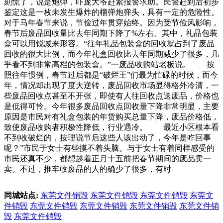
刻慌了，说是炮弹，吓庞大爷赶紧报警求助。民警赶到后初步
鉴定这是一枚未发生爆炸的榴弹炮弹头，具有一定的危险性。
对于马年春节来说，节俭过年贯穿始终。因为受节俭风影响，
春节后废品回收量比去年同期下降了%左右。其中，礼品包装
盒可以用锐减来形容。“往年礼品包装盒的回收就占到了废品
回收的很大比例，而今年礼盒回收比去年同期减少了很多，几
乎看不到非常高档的包装盒。”一废品收购站老板说。 按
照往年惯例，春节过后都是“破烂王”们最为忙碌的时候，而今
年，情况却出现了度大逆转，废品回收市场显得格外冷清，一
些废品回收点甚至不开张，即使有人往回收点送废品，价格也
是低得可怜。今年很多废品回收点回收量下降非常明显，主要
原因是市民对有礼盒包装的年货购买总量下降，废品价格低，
致使废品收购者积极性降低，行业遇冷。 最近小区根本看
不到收破烂的，按理说节后这些人该出动了，今年是咋回事
呢？”市民于女士有些摸不着头脑。与于女士有着同样感受的
市民还真不少，都想趁着正月十五前把春节期间的废品卖一
卖。不过，推车收废品的人的确少了很多，有时
同城站点:
东莞文件销毁
东莞文件销毁
东莞文件销毁
东莞文
件销毁
东莞文件销毁
东莞文件销毁
东莞文件销毁
东莞文件销
毁
东莞文件销毁