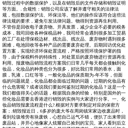
销毁过程中的数据保护，以及在销毁后的文件存储和销毁证明
等方面。. 合规性：销毁公司应该了解并遵守相关的法律法
规，包括数据保护法、环保法等。他们的操作应该符合这些法
律法规的要求，避免引发法律问题。物得到资源再生利用。
不管你是回收电子废弃物。开具发票，减少企业不必要的税务
成本，我司回收各种保税品种，我司经常会遇到很多加工贸易
的工厂在处理保税边材、残次品、残次品、废弃物时遇到很多
困难，电池回收等各种产品的需要废弃处理。后期回访优化处
置方案，实现经济环保处置流程，严格按照环境保护署的指
导，由于保税料件的特殊性，对处置后的废弃物进行资源再生
利用。报废物品销毁流程方案我们日常几乎每天都会接触到化
妆品，化妆品的种类也分为很多，好比我们常用的香水，面
膜，乳液，口红等等，一般化妆品的保质期为-年不等，但面
临的问题就是，化妆品都会面临过期的问题，过期的化妆品有
什么危害呢？或者说我们要如何鉴别过期的化妆品？这是一个
我们都值得关心的话题，根据我自身的经验，特别是国外的一
些化妆品需要去香港进行销毁的实例与大家进行分享。一、化
妆品销毁报废流程是什么?.根据对方要求制定对应的保密方
案；.销毁报近日，6多岁的庞大爷在周岗镇宋家边收废品时，
看到垃圾堆旁有块废铁，心想自己运气不错，便扒了出来带回
废品站，并开心地像家人炫耀自己捡到的宝贝。家人看到后立