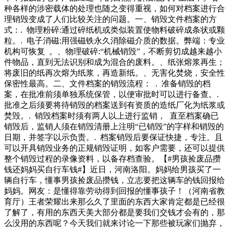
种各样的涉密载体的处理也随之变得重视，如何对档案进行合
理销毁变成了人们比较关注的问题。一、销毁文件档案的方
式：. 物理粉碎:通过碎纸机或类似装置使物料破碎成条状或颗
粒。. 电子消磁:用强磁铁永久消除磁介质的数据。弊端：专业
机构可恢复 。、物理破碎:“机械销毁”，不断剪切成越来越小
件物品，直到无法识别和成为混合的废料。、纸张熔浆再生；
将废旧的纸再次熔为纸浆，再造新纸。、无害化焚烧，安全性
保密性最高。二、文件档案的销毁流程： . 准备销毁的档
案，在批准前须单独系统保管，以便审批时可以进行备查。.
批准之后须要将待销毁的档案送到有资质的造纸厂化为纸浆或
焚毁。. 销毁档案时须有两人以上进行监销， 直至档案确已
销毁后，监销人须在销毁清册上注明“已销毁”的字样和销毁的
日期，并签字以示负责。. 档案销毁后要保证快捷，专注。且
可以开具销毁业务的正规销毁证明，如客户需要，还可以提供
整个销毁过程的录像资料，以备存档查验。【#男孩捡废品攒
钱还妈妈买自行车钱#】近日，河南洛阳。妈妈给男孩买了一
辆自行车，懂事男孩捡废品攒钱，立志要把这辆车的钱回报给
妈妈。网友：是懂得靠劳动得到回报的懂事孩子！（河南省教
育厅）王者荣耀出来那么久了里面的东西大家肯定都是已经很
了解了，有用的东西天美大部分都是要我们交钱才会有的，那
么没用的东西呢？今天我们就来讨论一下那些被玩家们抛弃，