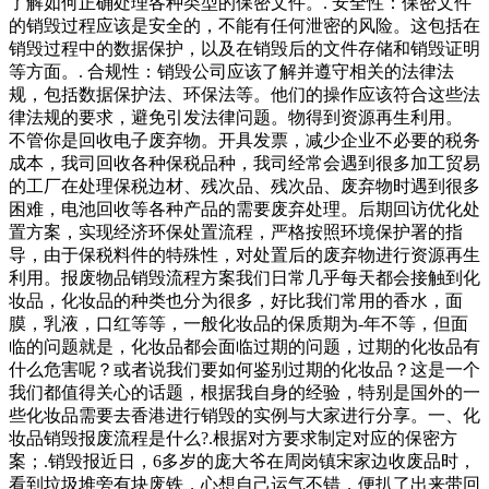
了解如何正确处理各种类型的保密文件。. 安全性：保密文件
的销毁过程应该是安全的，不能有任何泄密的风险。这包括在
销毁过程中的数据保护，以及在销毁后的文件存储和销毁证明
等方面。. 合规性：销毁公司应该了解并遵守相关的法律法
规，包括数据保护法、环保法等。他们的操作应该符合这些法
律法规的要求，避免引发法律问题。物得到资源再生利用。
不管你是回收电子废弃物。开具发票，减少企业不必要的税务
成本，我司回收各种保税品种，我司经常会遇到很多加工贸易
的工厂在处理保税边材、残次品、残次品、废弃物时遇到很多
困难，电池回收等各种产品的需要废弃处理。后期回访优化处
置方案，实现经济环保处置流程，严格按照环境保护署的指
导，由于保税料件的特殊性，对处置后的废弃物进行资源再生
利用。报废物品销毁流程方案我们日常几乎每天都会接触到化
妆品，化妆品的种类也分为很多，好比我们常用的香水，面
膜，乳液，口红等等，一般化妆品的保质期为-年不等，但面
临的问题就是，化妆品都会面临过期的问题，过期的化妆品有
什么危害呢？或者说我们要如何鉴别过期的化妆品？这是一个
我们都值得关心的话题，根据我自身的经验，特别是国外的一
些化妆品需要去香港进行销毁的实例与大家进行分享。一、化
妆品销毁报废流程是什么?.根据对方要求制定对应的保密方
案；.销毁报近日，6多岁的庞大爷在周岗镇宋家边收废品时，
看到垃圾堆旁有块废铁，心想自己运气不错，便扒了出来带回