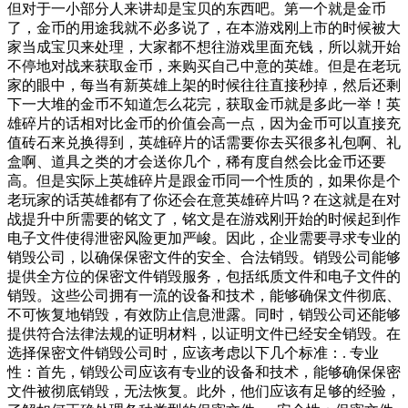
但对于一小部分人来讲却是宝贝的东西吧。第一个就是金币
了，金币的用途我就不必多说了，在本游戏刚上市的时候被大
家当成宝贝来处理，大家都不想往游戏里面充钱，所以就开始
不停地对战来获取金币，来购买自己中意的英雄。但是在老玩
家的眼中，每当有新英雄上架的时候往往直接秒掉，然后还剩
下一大堆的金币不知道怎么花完，获取金币就是多此一举！英
雄碎片的话相对比金币的价值会高一点，因为金币可以直接充
值砖石来兑换得到，英雄碎片的话需要你去买很多礼包啊、礼
盒啊、道具之类的才会送你几个，稀有度自然会比金币还要
高。但是实际上英雄碎片是跟金币同一个性质的，如果你是个
老玩家的话英雄都有了你还会在意英雄碎片吗？在这就是在对
战提升中所需要的铭文了，铭文是在游戏刚开始的时候起到作
电子文件使得泄密风险更加严峻。因此，企业需要寻求专业的
销毁公司，以确保保密文件的安全、合法销毁。销毁公司能够
提供全方位的保密文件销毁服务，包括纸质文件和电子文件的
销毁。这些公司拥有一流的设备和技术，能够确保文件彻底、
不可恢复地销毁，有效防止信息泄露。同时，销毁公司还能够
提供符合法律法规的证明材料，以证明文件已经安全销毁。在
选择保密文件销毁公司时，应该考虑以下几个标准：. 专业
性：首先，销毁公司应该有专业的设备和技术，能够确保保密
文件被彻底销毁，无法恢复。此外，他们应该有足够的经验，