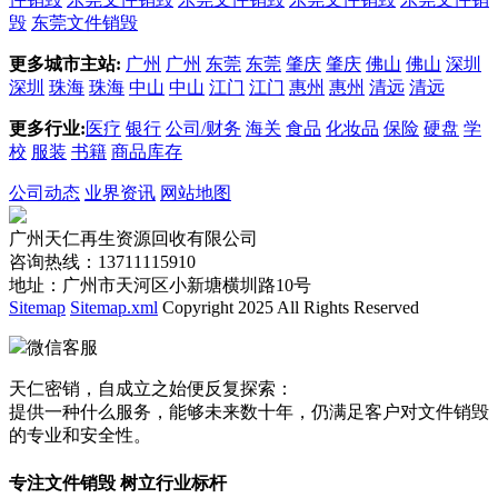
毁
东莞文件销毁
更多城市主站:
广州
广州
东莞
东莞
肇庆
肇庆
佛山
佛山
深圳
深圳
珠海
珠海
中山
中山
江门
江门
惠州
惠州
清远
清远
更多行业:
医疗
银行
公司/财务
海关
食品
化妆品
保险
硬盘
学
校
服装
书籍
商品库存
公司动态
业界资讯
网站地图
广州天仁再生资源回收有限公司
咨询热线：13711115910
地址：广州市天河区小新塘横圳路10号
Sitemap
Sitemap.xml
Copyright 2025 All Rights Reserved
微信客服
天仁密销，自成立之始便反复探索：
提供一种什么服务，能够未来数十年，仍满足客户对文件销毁
的专业和安全性。
专注文件销毁 树立行业标杆