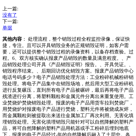
上一篇:
没有了
下一篇:
单据
其他内容
： 处理流程，整个销毁过程全程监控录像，保证快
捷，专注。且可以开具销毁业务的正规销毁证明，如客户需
要，还可以提供整个销毁过程的录像资料，以备存档查验。过
程。6、双方核实确认报废产品销毁的数量及满意程度。、产
品销毁处理公司开具《产品销毁证明》报告。、开具凭证。、
销毁程序结束。、后期回访优化销毁方案。报废产品销毁中心
电话号码多少？电子产品销毁处理方法：工业粉碎机械粉碎销
毁处理。将电子产品集中在销毁场地，然后用大型工业粉碎机
进行反复碾压，直到所有电子产品被碾碎，最后再将电子产品
残渣进行分离，将塑料颗粒和金属元件分离出来重复使用。工
业焚烧炉焚烧销毁处理。报废的电子产品用货车拉到焚烧厂，
用焚烧炉对报废电子产品进行焚烧，塑料元件将被烧成灰烬，
而金属颗粒则被提取出来送往金属加工厂再次利用。无害化填
埋销毁处理。无害化填埋销毁只能针对可以自然降解的塑料产
品，将可自然降解的塑料产品用机器或手工粉碎后埋到地底
下，报废的电子产品经过-年的自然降解后融入了土层中。各