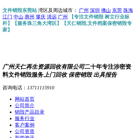
文件销毁东莞站
湾区及周边城市：
广州
深圳
佛山
东莞
珠海
江门
中山
惠州
肇庆
清远
广州
【专注文件销毁 树立行业标
杆】【服务珠三角大湾区】【天仁销毁,文件档案保密销毁专
家】
广州天仁再生资源回收有限公司
二十年专注涉密资
料文件销毁服务
上门回收 保密销毁 出具报告
咨询电话：
13711115910
网站首页
公司简介
销毁产品目录
服务行业
客户案例
公司资质
新闻资讯