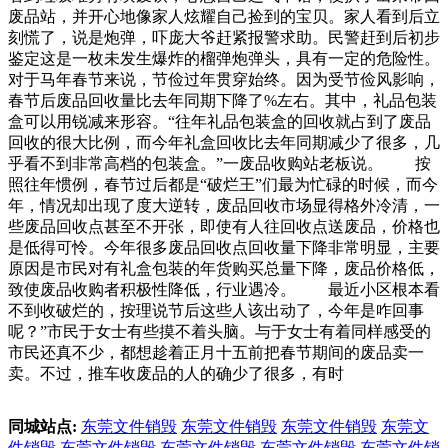
废品站，并开心地像家人炫耀自己捡到的宝贝。家人看到后立
刻慌了，说是炮弹，吓庞大爷赶紧报警求助。民警赶到后初步
鉴定这是一枚未发生爆炸的榴弹炮弹头，具有一定的危险性。
对于马年春节来说，节俭过年贯穿始终。因为受节俭风影响，
春节后废品回收量比去年同期下降了%左右。其中，礼品包装
盒可以用锐减来形容。“往年礼品包装盒的回收就占到了废品
回收的很大比例，而今年礼盒回收比去年同期减少了很多，几
乎看不到非常高档的包装盒。”一废品收购站老板说。 按
照往年惯例，春节过后都是“破烂王”们最为忙碌的时候，而今
年，情况却出现了度大逆转，废品回收市场显得格外冷清，一
些废品回收点甚至不开张，即使有人往回收点送废品，价格也
是低得可怜。今年很多废品回收点回收量下降非常明显，主要
原因是市民对有礼盒包装的年货购买总量下降，废品价格低，
致使废品收购者积极性降低，行业遇冷。 最近小区根本看
不到收破烂的，按理说节后这些人该出动了，今年是咋回事
呢？”市民于女士有些摸不着头脑。与于女士有着同样感受的
市民还真不少，都想趁着正月十五前把春节期间的废品卖一
卖。不过，推车收废品的人的确少了很多，有时
同城站点:
东莞文件销毁
东莞文件销毁
东莞文件销毁
东莞文
件销毁
东莞文件销毁
东莞文件销毁
东莞文件销毁
东莞文件销