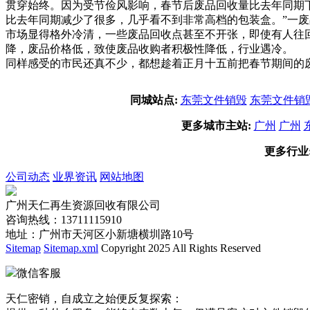
贯穿始终。因为受节俭风影响，春节后废品回收量比去年同期
比去年同期减少了很多，几乎看不到非常高档的包装盒。”一
市场显得格外冷清，一些废品回收点甚至不开张，即使有人往
降，废品价格低，致使废品收购者积极性降低，行业遇冷。 
同样感受的市民还真不少，都想趁着正月十五前把春节期间的
同城站点:
东莞文件销毁
东莞文件销
更多城市主站:
广州
广州
更多行业
公司动态
业界资讯
网站地图
广州天仁再生资源回收有限公司
咨询热线：13711115910
地址：广州市天河区小新塘横圳路10号
Sitemap
Sitemap.xml
Copyright 2025 All Rights Reserved
微信客服
天仁密销，自成立之始便反复探索：