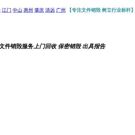
海
江门
中山
惠州
肇庆
清远
广州
【专注文件销毁 树立行业标杆
文件销毁服务
上门回收 保密销毁 出具报告