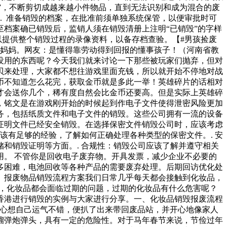
毁”，不断剪切成越来越小件物品，直到无法识别和成为混合的废
. 准备销毁的档案，在批准前须单独系统保管，以便审批时可
至档案确已销毁后，监销人须在销毁清册上注明“已销毁”的字样
以提供整个销毁过程的录像资料，以备存档查验。【#男孩捡废
给妈妈。网友：是懂得靠劳动得到回报的懂事孩子！（河南省教
没用的东西呢？今天我们就来讨论一下那些被玩家们抛弃，但对
贝来处理，大家都不想往游戏里面充钱，所以就开始不停地对战
币不知道怎么花完，获取金币就是多此一举！英雄碎片的话相对
才会送你几个，稀有度自然会比金币还要高。但是实际上英雄碎
，铭文是在游戏刚开始的时候起到作电子文件使得泄密风险更加
务，包括纸质文件和电子文件的销毁。这些公司拥有一流的设备
证明文件已经安全销毁。在选择保密文件销毁公司时，应该考虑
该有足够的经验，了解如何正确处理各种类型的保密文件。. 安
和销毁证明等方面。. 合规性：销毁公司应该了解并遵守相关
。 不管你是回收电子废弃物。开具发票，减少企业不必要的
多困难，电池回收等各种产品的需要废弃处理。后期回访优化处
。报废物品销毁流程方案我们日常几乎每天都会接触到化妆品，
是，化妆品都会面临过期的问题，过期的化妆品有什么危害呢？
香港进行销毁的实例与大家进行分享。一、化妆品销毁报废流程
，心想自己运气不错，便扒了出来带回废品站，并开心地像家人
榴弹炮弹头，具有一定的危险性。对于马年春节来说，节俭过年