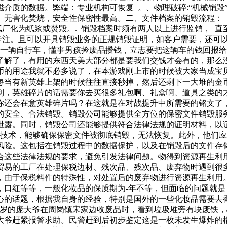
除磁介质的数据。弊端：专业机构可恢复 。、物理破碎:“机械销
无害化焚烧，安全性保密性最高。二、文件档案的销毁流程： 
纸厂化为纸浆或焚毁。. 销毁档案时须有两人以上进行监销， 直
专注。且可以开具销毁业务的正规销毁证明，如客户需要，还可
了一辆自行车，懂事男孩捡废品攒钱，立志要把这辆车的钱回报
了解了，有用的东西天美大部分都是要我们交钱才会有的，那么
币的用途我就不必多说了，在本游戏刚上市的时候被大家当成宝
每当有新英雄上架的时候往往直接秒掉，然后还剩下一大堆的金
到，英雄碎片的话需要你去买很多礼包啊、礼盒啊、道具之类的
你还会在意英雄碎片吗？在这就是在对战提升中所需要的铭文了
的安全、合法销毁。销毁公司能够提供全方位的保密文件销毁服
泄露。同时，销毁公司还能够提供符合法律法规的证明材料，以
和技术，能够确保保密文件被彻底销毁，无法恢复。此外，他们应
险。这包括在销毁过程中的数据保护，以及在销毁后的文件存储
合这些法律法规的要求，避免引发法律问题。物得到资源再生利用
贸易的工厂在处理保税边材、残次品、残次品、废弃物时遇到很
，由于保税料件的特殊性，对处置后的废弃物进行资源再生利用
，口红等等，一般化妆品的保质期为-年不等，但面临的问题就
心的话题，根据我自身的经验，特别是国外的一些化妆品需要去
6多岁的庞大爷在周岗镇宋家边收废品时，看到垃圾堆旁有块废铁
大爷赶紧报警求助。民警赶到后初步鉴定这是一枚未发生爆炸的