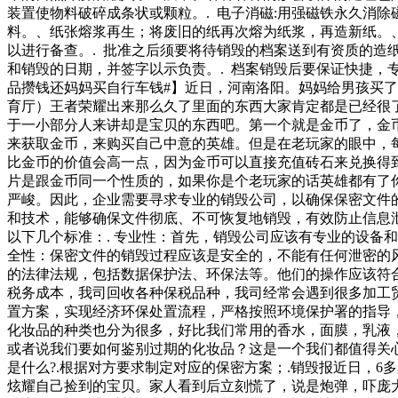
装置使物料破碎成条状或颗粒。. 电子消磁:用强磁铁永久消
料。、纸张熔浆再生；将废旧的纸再次熔为纸浆，再造新纸。、
以进行备查。. 批准之后须要将待销毁的档案送到有资质的造
和销毁的日期，并签字以示负责。. 档案销毁后要保证快捷，
品攒钱还妈妈买自行车钱#】近日，河南洛阳。妈妈给男孩买
育厅）王者荣耀出来那么久了里面的东西大家肯定都是已经很
于一小部分人来讲却是宝贝的东西吧。第一个就是金币了，金
来获取金币，来购买自己中意的英雄。但是在老玩家的眼中，
比金币的价值会高一点，因为金币可以直接充值砖石来兑换得
片是跟金币同一个性质的，如果你是个老玩家的话英雄都有了
严峻。因此，企业需要寻求专业的销毁公司，以确保保密文件
和技术，能够确保文件彻底、不可恢复地销毁，有效防止信息
以下几个标准：. 专业性：首先，销毁公司应该有专业的设备
全性：保密文件的销毁过程应该是安全的，不能有任何泄密的风
的法律法规，包括数据保护法、环保法等。他们的操作应该符
税务成本，我司回收各种保税品种，我司经常会遇到很多加工
置方案，实现经济环保处置流程，严格按照环境保护署的指导
化妆品的种类也分为很多，好比我们常用的香水，面膜，乳液
或者说我们要如何鉴别过期的化妆品？这是一个我们都值得关
是什么?.根据对方要求制定对应的保密方案；.销毁报近日，
炫耀自己捡到的宝贝。家人看到后立刻慌了，说是炮弹，吓庞