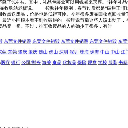
下降了%左右。其中，礼品包装盒可以用锐减来形容。“往年礼品
废品收购站老板说。 按照往年惯例，春节过后都是“破烂王”
回收点送废品，价格也是低得可怜。今年很多废品回收点回收量
最近小区根本看不到收破烂的，按理说节后这些人该出动了，今
废品卖一卖。不过，推车收废品的人的确少了很多，有时
毁
东莞文件销毁
东莞文件销毁
东莞文件销毁
东莞文件销毁
东莞
东莞
东莞
肇庆
肇庆
佛山
佛山
深圳
深圳
珠海
珠海
中山
中山
江
:
医疗
银行
公司/财务
海关
食品
化妆品
保险
硬盘
学校
服装
书籍