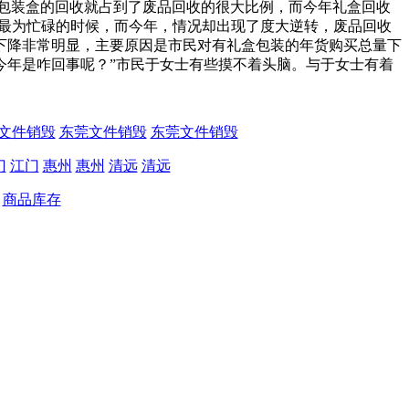
包装盒的回收就占到了废品回收的很大比例，而今年礼盒回收
们最为忙碌的时候，而今年，情况却出现了度大逆转，废品回收
下降非常明显，主要原因是市民对有礼盒包装的年货购买总量下
年是咋回事呢？”市民于女士有些摸不着头脑。与于女士有着
文件销毁
东莞文件销毁
东莞文件销毁
门
江门
惠州
惠州
清远
清远
商品库存