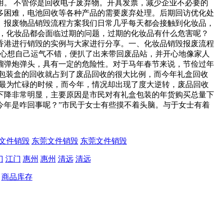
。 不管你是回收电子废弃物。开具发票，减少企业不必要的
多困难，电池回收等各种产品的需要废弃处理。后期回访优化处
。报废物品销毁流程方案我们日常几乎每天都会接触到化妆品，
是，化妆品都会面临过期的问题，过期的化妆品有什么危害呢？
香港进行销毁的实例与大家进行分享。一、化妆品销毁报废流程
，心想自己运气不错，便扒了出来带回废品站，并开心地像家人
榴弹炮弹头，具有一定的危险性。对于马年春节来说，节俭过年
包装盒的回收就占到了废品回收的很大比例，而今年礼盒回收
们最为忙碌的时候，而今年，情况却出现了度大逆转，废品回收
下降非常明显，主要原因是市民对有礼盒包装的年货购买总量下
年是咋回事呢？”市民于女士有些摸不着头脑。与于女士有着
文件销毁
东莞文件销毁
东莞文件销毁
门
江门
惠州
惠州
清远
清远
商品库存