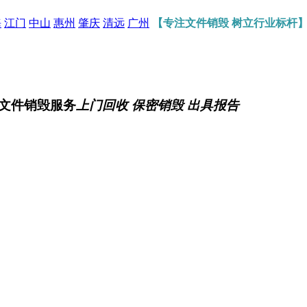
海
江门
中山
惠州
肇庆
清远
广州
【专注文件销毁 树立行业标杆
文件销毁服务
上门回收 保密销毁 出具报告