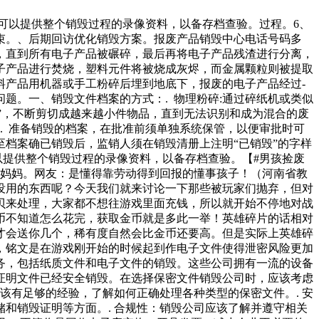
可以提供整个销毁过程的录像资料，以备存档查验。过程。6、
束。、后期回访优化销毁方案。报废产品销毁中心电话号码多
，直到所有电子产品被碾碎，最后再将电子产品残渣进行分离，
子产品进行焚烧，塑料元件将被烧成灰烬，而金属颗粒则被提取
料产品用机器或手工粉碎后埋到地底下，报废的电子产品经过-
题。一、销毁文件档案的方式：. 物理粉碎:通过碎纸机或类似
毁”，不断剪切成越来越小件物品，直到无法识别和成为混合的废
. 准备销毁的档案，在批准前须单独系统保管，以便审批时可
至档案确已销毁后，监销人须在销毁清册上注明“已销毁”的字样
以提供整个销毁过程的录像资料，以备存档查验。【#男孩捡废
给妈妈。网友：是懂得靠劳动得到回报的懂事孩子！（河南省教
没用的东西呢？今天我们就来讨论一下那些被玩家们抛弃，但对
贝来处理，大家都不想往游戏里面充钱，所以就开始不停地对战
币不知道怎么花完，获取金币就是多此一举！英雄碎片的话相对
才会送你几个，稀有度自然会比金币还要高。但是实际上英雄碎
，铭文是在游戏刚开始的时候起到作电子文件使得泄密风险更加
务，包括纸质文件和电子文件的销毁。这些公司拥有一流的设备
证明文件已经安全销毁。在选择保密文件销毁公司时，应该考虑
该有足够的经验，了解如何正确处理各种类型的保密文件。. 安
和销毁证明等方面。. 合规性：销毁公司应该了解并遵守相关