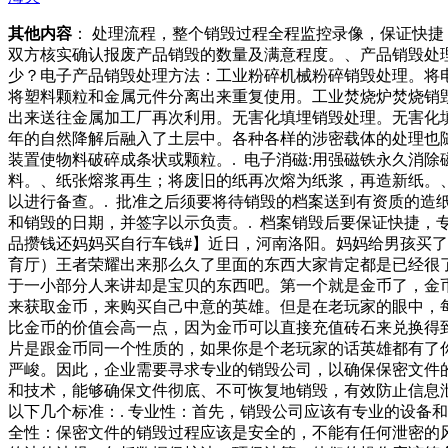
其他内容
： 处理流程，整个销毁过程全程监控录像，保证快
双方核实确认报废产品销毁的数量及满意程度。、产品销毁处
少？电子产品销毁处理方法：工业粉碎机械粉碎销毁处理。将
将塑料颗粒和金属元件分离出来重复使用。工业焚烧炉焚烧销
出来送往金属加工厂再次利用。无害化填埋销毁处理。无害化
年的自然降解后融入了土层中。各种各样的涉密载体的处理也随
装置使物料破碎成条状或颗粒。. 电子消磁:用强磁铁永久消
料。、纸张熔浆再生；将废旧的纸再次熔为纸浆，再造新纸。、
以进行备查。. 批准之后须要将待销毁的档案送到有资质的造
和销毁的日期，并签字以示负责。. 档案销毁后要保证快捷，
品攒钱还妈妈买自行车钱#】近日，河南洛阳。妈妈给男孩买
育厅）王者荣耀出来那么久了里面的东西大家肯定都是已经很
于一小部分人来讲却是宝贝的东西吧。第一个就是金币了，金
来获取金币，来购买自己中意的英雄。但是在老玩家的眼中，
比金币的价值会高一点，因为金币可以直接充值砖石来兑换得
片是跟金币同一个性质的，如果你是个老玩家的话英雄都有了
严峻。因此，企业需要寻求专业的销毁公司，以确保保密文件
和技术，能够确保文件彻底、不可恢复地销毁，有效防止信息
以下几个标准：. 专业性：首先，销毁公司应该有专业的设备
全性：保密文件的销毁过程应该是安全的，不能有任何泄密的风