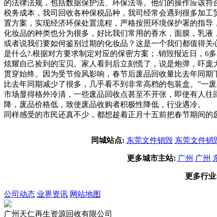
的法律法规，包括数据保护法、环保法等。他们的操作应该符
税务成本，我司回收各种保税品种，我司经常会遇到很多加工
置方案，实现经济环保处置流程，严格按照环境保护署的指导
化妆品的种类也分为很多，好比我们常用的香水，面膜，乳液
或者说我们要如何鉴别过期的化妆品？这是一个我们都值得关
是什么?.根据对方要求制定对应的保密方案；.销毁报近日，
炫耀自己捡到的宝贝。家人看到后立刻慌了，说是炮弹，吓庞
贯穿始终。因为受节俭风影响，春节后废品回收量比去年同期
比去年同期减少了很多，几乎看不到非常高档的包装盒。”一
市场显得格外冷清，一些废品回收点甚至不开张，即使有人往
降，废品价格低，致使废品收购者积极性降低，行业遇冷。 
同样感受的市民还真不少，都想趁着正月十五前把春节期间的
同城站点:
东莞文件销毁
东莞文件销
更多城市主站:
广州
广州
更多行业
公司动态
业界资讯
网站地图
广州天仁再生资源回收有限公司