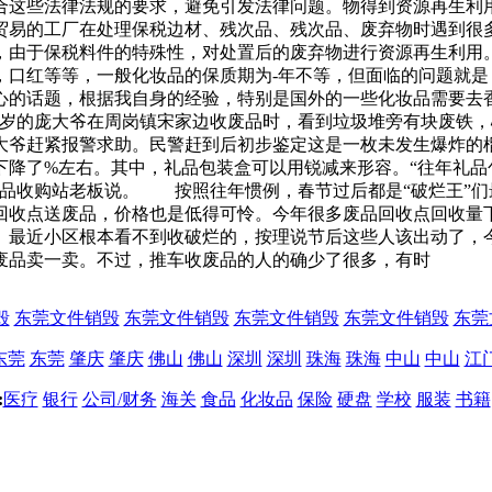
合这些法律法规的要求，避免引发法律问题。物得到资源再生利用
贸易的工厂在处理保税边材、残次品、残次品、废弃物时遇到很
，由于保税料件的特殊性，对处置后的废弃物进行资源再生利用
，口红等等，一般化妆品的保质期为-年不等，但面临的问题就
心的话题，根据我自身的经验，特别是国外的一些化妆品需要去
6多岁的庞大爷在周岗镇宋家边收废品时，看到垃圾堆旁有块废铁
大爷赶紧报警求助。民警赶到后初步鉴定这是一枚未发生爆炸的
下降了%左右。其中，礼品包装盒可以用锐减来形容。“往年礼品
废品收购站老板说。 按照往年惯例，春节过后都是“破烂王”
回收点送废品，价格也是低得可怜。今年很多废品回收点回收量
最近小区根本看不到收破烂的，按理说节后这些人该出动了，今
废品卖一卖。不过，推车收废品的人的确少了很多，有时
毁
东莞文件销毁
东莞文件销毁
东莞文件销毁
东莞文件销毁
东莞
东莞
东莞
肇庆
肇庆
佛山
佛山
深圳
深圳
珠海
珠海
中山
中山
江
:
医疗
银行
公司/财务
海关
食品
化妆品
保险
硬盘
学校
服装
书籍