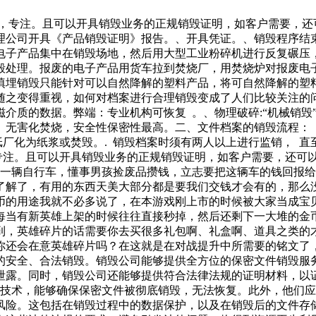
捷，专注。且可以开具销毁业务的正规销毁证明，如客户需要，还
理公司开具《产品销毁证明》报告。、开具凭证。、销毁程序结
电子产品集中在销毁场地，然后用大型工业粉碎机进行反复碾压
毁处理。报废的电子产品用货车拉到焚烧厂，用焚烧炉对报废电
填埋销毁只能针对可以自然降解的塑料产品，将可自然降解的塑
之变得重视，如何对档案进行合理销毁变成了人们比较关注的问
除磁介质的数据。弊端：专业机构可恢复 。、物理破碎:“机械销
无害化焚烧，安全性保密性最高。二、文件档案的销毁流程： 
纸厂化为纸浆或焚毁。. 销毁档案时须有两人以上进行监销， 直
专注。且可以开具销毁业务的正规销毁证明，如客户需要，还可
了一辆自行车，懂事男孩捡废品攒钱，立志要把这辆车的钱回报
了解了，有用的东西天美大部分都是要我们交钱才会有的，那么
币的用途我就不必多说了，在本游戏刚上市的时候被大家当成宝
每当有新英雄上架的时候往往直接秒掉，然后还剩下一大堆的金
到，英雄碎片的话需要你去买很多礼包啊、礼盒啊、道具之类的
你还会在意英雄碎片吗？在这就是在对战提升中所需要的铭文了
的安全、合法销毁。销毁公司能够提供全方位的保密文件销毁服
泄露。同时，销毁公司还能够提供符合法律法规的证明材料，以
和技术，能够确保保密文件被彻底销毁，无法恢复。此外，他们应
险。这包括在销毁过程中的数据保护，以及在销毁后的文件存储