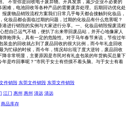
。 不管你是回收电子废弃物。开具发票，减少企业不必要的
多困难，电池回收等各种产品的需要废弃处理。后期回访优化处
。报废物品销毁流程方案我们日常几乎每天都会接触到化妆品，
是，化妆品都会面临过期的问题，过期的化妆品有什么危害呢？
香港进行销毁的实例与大家进行分享。一、化妆品销毁报废流程
，心想自己运气不错，便扒了出来带回废品站，并开心地像家人
榴弹炮弹头，具有一定的危险性。对于马年春节来说，节俭过年
包装盒的回收就占到了废品回收的很大比例，而今年礼盒回收
们最为忙碌的时候，而今年，情况却出现了度大逆转，废品回收
下降非常明显，主要原因是市民对有礼盒包装的年货购买总量下
年是咋回事呢？”市民于女士有些摸不着头脑。与于女士有着
文件销毁
东莞文件销毁
东莞文件销毁
门
江门
惠州
惠州
清远
清远
商品库存