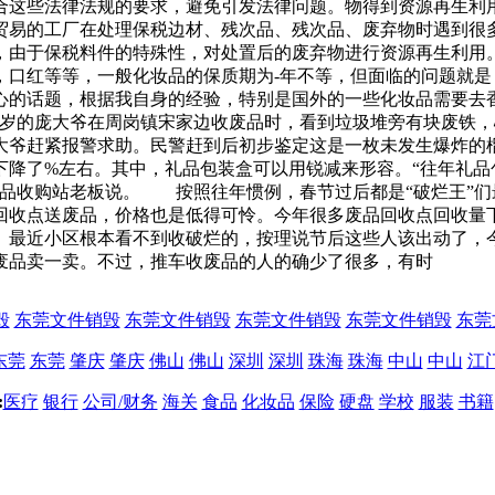
合这些法律法规的要求，避免引发法律问题。物得到资源再生利用
贸易的工厂在处理保税边材、残次品、残次品、废弃物时遇到很
，由于保税料件的特殊性，对处置后的废弃物进行资源再生利用
，口红等等，一般化妆品的保质期为-年不等，但面临的问题就
心的话题，根据我自身的经验，特别是国外的一些化妆品需要去
6多岁的庞大爷在周岗镇宋家边收废品时，看到垃圾堆旁有块废铁
大爷赶紧报警求助。民警赶到后初步鉴定这是一枚未发生爆炸的
下降了%左右。其中，礼品包装盒可以用锐减来形容。“往年礼品
废品收购站老板说。 按照往年惯例，春节过后都是“破烂王”
回收点送废品，价格也是低得可怜。今年很多废品回收点回收量
最近小区根本看不到收破烂的，按理说节后这些人该出动了，今
废品卖一卖。不过，推车收废品的人的确少了很多，有时
毁
东莞文件销毁
东莞文件销毁
东莞文件销毁
东莞文件销毁
东莞
东莞
东莞
肇庆
肇庆
佛山
佛山
深圳
深圳
珠海
珠海
中山
中山
江
:
医疗
银行
公司/财务
海关
食品
化妆品
保险
硬盘
学校
服装
书籍