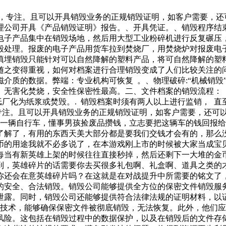
捷，专注。且可以开具销毁业务的正规销毁证明，如客户需要，还
理公司开具《产品销毁证明》报告。、开具凭证。、销毁程序结
电子产品集中在销毁场地，然后用大型工业粉碎机进行反复碾压
毁处理。报废的电子产品用货车拉到焚烧厂，用焚烧炉对报废电
填埋销毁只能针对可以自然降解的塑料产品，将可自然降解的塑
之变得重视，如何对档案进行合理销毁变成了人们比较关注的问
除磁介质的数据。弊端：专业机构可恢复 。、物理破碎:“机械销
无害化焚烧，安全性保密性最高。二、文件档案的销毁流程： 
纸厂化为纸浆或焚毁。. 销毁档案时须有两人以上进行监销， 直
专注。且可以开具销毁业务的正规销毁证明，如客户需要，还可
了一辆自行车，懂事男孩捡废品攒钱，立志要把这辆车的钱回报
了解了，有用的东西天美大部分都是要我们交钱才会有的，那么
币的用途我就不必多说了，在本游戏刚上市的时候被大家当成宝
每当有新英雄上架的时候往往直接秒掉，然后还剩下一大堆的金
到，英雄碎片的话需要你去买很多礼包啊、礼盒啊、道具之类的
你还会在意英雄碎片吗？在这就是在对战提升中所需要的铭文了
的安全、合法销毁。销毁公司能够提供全方位的保密文件销毁服
泄露。同时，销毁公司还能够提供符合法律法规的证明材料，以
和技术，能够确保保密文件被彻底销毁，无法恢复。此外，他们应
险。这包括在销毁过程中的数据保护，以及在销毁后的文件存储