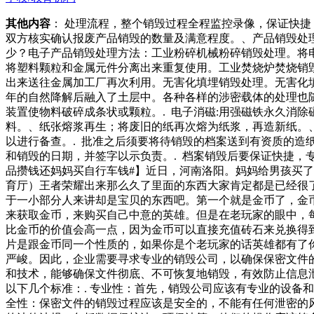
其他内容
： 处理流程，整个销毁过程全程监控录像，保证快
双方核实确认报废产品销毁的数量及满意程度。、产品销毁处
少？电子产品销毁处理方法：工业粉碎机械粉碎销毁处理。将
将塑料颗粒和金属元件分离出来重复使用。工业焚烧炉焚烧销
出来送往金属加工厂再次利用。无害化填埋销毁处理。无害化
年的自然降解后融入了土层中。各种各样的涉密载体的处理也随
装置使物料破碎成条状或颗粒。. 电子消磁:用强磁铁永久消
料。、纸张熔浆再生；将废旧的纸再次熔为纸浆，再造新纸。、
以进行备查。. 批准之后须要将待销毁的档案送到有资质的造
和销毁的日期，并签字以示负责。. 档案销毁后要保证快捷，
品攒钱还妈妈买自行车钱#】近日，河南洛阳。妈妈给男孩买
育厅）王者荣耀出来那么久了里面的东西大家肯定都是已经很
于一小部分人来讲却是宝贝的东西吧。第一个就是金币了，金
来获取金币，来购买自己中意的英雄。但是在老玩家的眼中，
比金币的价值会高一点，因为金币可以直接充值砖石来兑换得
片是跟金币同一个性质的，如果你是个老玩家的话英雄都有了
严峻。因此，企业需要寻求专业的销毁公司，以确保保密文件
和技术，能够确保文件彻底、不可恢复地销毁，有效防止信息
以下几个标准：. 专业性：首先，销毁公司应该有专业的设备
全性：保密文件的销毁过程应该是安全的，不能有任何泄密的风