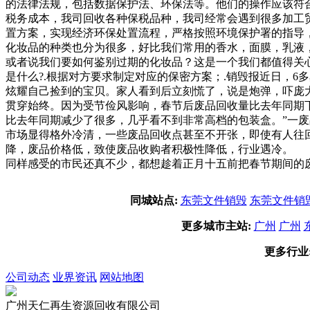
的法律法规，包括数据保护法、环保法等。他们的操作应该符
税务成本，我司回收各种保税品种，我司经常会遇到很多加工
置方案，实现经济环保处置流程，严格按照环境保护署的指导
化妆品的种类也分为很多，好比我们常用的香水，面膜，乳液
或者说我们要如何鉴别过期的化妆品？这是一个我们都值得关
是什么?.根据对方要求制定对应的保密方案；.销毁报近日，
炫耀自己捡到的宝贝。家人看到后立刻慌了，说是炮弹，吓庞
贯穿始终。因为受节俭风影响，春节后废品回收量比去年同期
比去年同期减少了很多，几乎看不到非常高档的包装盒。”一
市场显得格外冷清，一些废品回收点甚至不开张，即使有人往
降，废品价格低，致使废品收购者积极性降低，行业遇冷。 
同样感受的市民还真不少，都想趁着正月十五前把春节期间的
同城站点:
东莞文件销毁
东莞文件销
更多城市主站:
广州
广州
更多行业
公司动态
业界资讯
网站地图
广州天仁再生资源回收有限公司