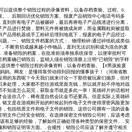
可以提供整个销毁过程的录像资料，以备存档查验。过程。6、
束。、后期回访优化销毁方案。报废产品销毁中心电话号码多
，直到所有电子产品被碾碎，最后再将电子产品残渣进行分离，
子产品进行焚烧，塑料元件将被烧成灰烬，而金属颗粒则被提取
料产品用机器或手工粉碎后埋到地底下，报废的电子产品经过-
题。一、销毁文件档案的方式：. 物理粉碎:通过碎纸机或类似
毁”，不断剪切成越来越小件物品，直到无法识别和成为混合的废
. 准备销毁的档案，在批准前须单独系统保管，以便审批时可
至档案确已销毁后，监销人须在销毁清册上注明“已销毁”的字样
以提供整个销毁过程的录像资料，以备存档查验。【#男孩捡废
给妈妈。网友：是懂得靠劳动得到回报的懂事孩子！（河南省教
没用的东西呢？今天我们就来讨论一下那些被玩家们抛弃，但对
贝来处理，大家都不想往游戏里面充钱，所以就开始不停地对战
币不知道怎么花完，获取金币就是多此一举！英雄碎片的话相对
才会送你几个，稀有度自然会比金币还要高。但是实际上英雄碎
，铭文是在游戏刚开始的时候起到作电子文件使得泄密风险更加
务，包括纸质文件和电子文件的销毁。这些公司拥有一流的设备
证明文件已经安全销毁。在选择保密文件销毁公司时，应该考虑
该有足够的经验，了解如何正确处理各种类型的保密文件。. 安
和销毁证明等方面。. 合规性：销毁公司应该了解并遵守相关