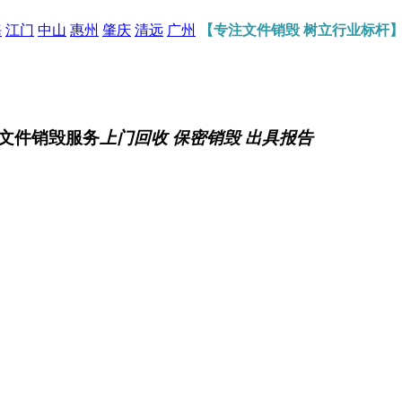
海
江门
中山
惠州
肇庆
清远
广州
【专注文件销毁 树立行业标杆
文件销毁服务
上门回收 保密销毁 出具报告